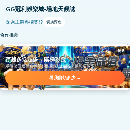
GG冠利娛樂城-場地天候誌
探索
主題
專欄
關於
切換深色
合作推薦
贊助
你現在卡在哪一階？
存越多送越多，階梯彩金
累積儲值達標自動解鎖對應彩金，階梯越高送越狠。
看我能領多少 →