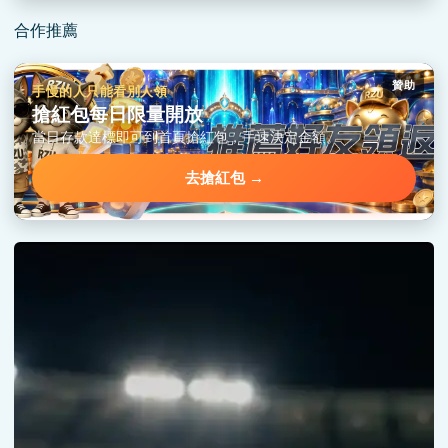
合作推薦
贊助
手慢的人只能看別人領
搶紅包每日限量開放
當日存款達標即可到首頁搶紅包，手速決定金額。
去搶紅包 →