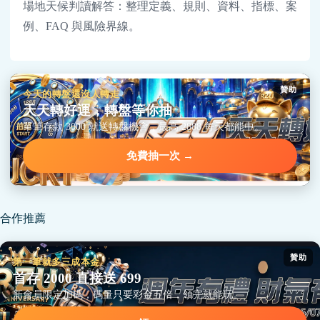
場地天候判讀解答：整理定義、規則、資料、指標、案
例、FAQ 與風險界線。
贊助
今天的轉盤還沒人轉走
天天轉好運，轉盤等你抽
單筆存款 3000 就送轉盤機會，最高 2888 每天都能中。
免費抽一次 →
合作推薦
贊助
第一筆就多三成本金
首存 2000 直接送 699
新會員限定加碼，碼量只要彩金五倍，領完就能玩。