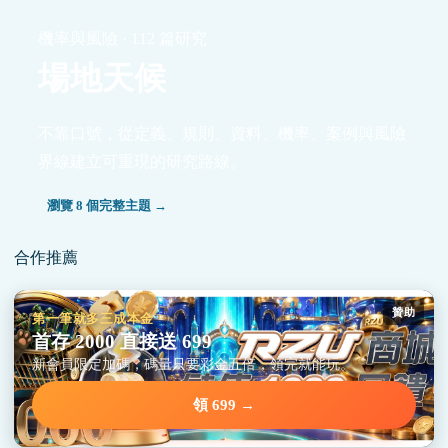
機率與風險 · 112 篇研究
場地天候
不靠口號，從定義、規則、資料、機率、案例與風險
界線建立可重現的研究路線。
瀏覽 8 個完整主題 →
合作推薦
贊助
第一筆就多三成本金
首存 2000 直接送 699
新會員限定加碼，碼量只要彩金五倍，領完就能玩。
領 699 →