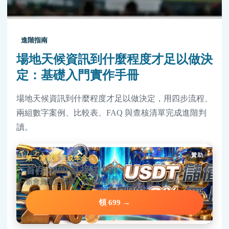
進階指南
場地天候資訊到什麼程度才足以做決
定：基礎入門實作手冊
場地天候資訊到什麼程度才足以做決定，用四步流程、
兩組數字案例、比較表、FAQ 與查核清單完成進階判
讀。
贊助
第一筆就多三成本金
首存 2000 直接送 699
新會員限定加碼，碼量只要彩金五倍，領完就能玩。
領 699 →