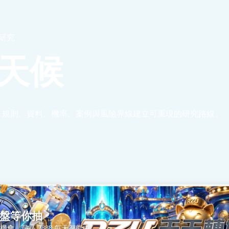
篇研究
天候
、規則、資料、機率、案例與風險界線建立可重現的研究路線。
盤等你抽
盤機會，最高 2888 每天都能中。