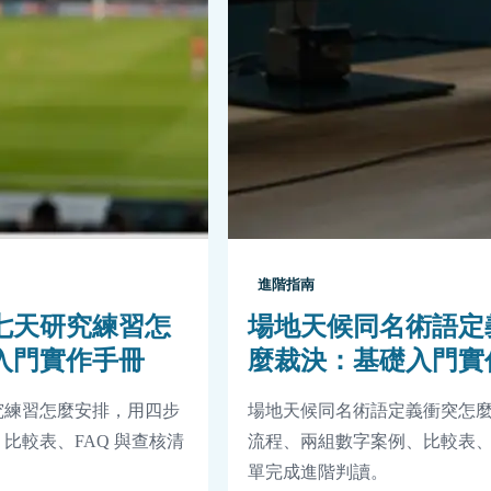
進階指南
七天研究練習怎
場地天候同名術語定
入門實作手冊
麼裁決：基礎入門實
究練習怎麼安排，用四步
場地天候同名術語定義衝突怎
比較表、FAQ 與查核清
流程、兩組數字案例、比較表、F
單完成進階判讀。