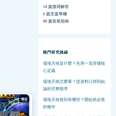
18 篇搜尋解答
6 篇支援專欄
88 篇長尾指南
熱門研究路線
場地天候是什麼？先用一頁弄懂核
心定義
場地天候怎麼看？從資料口徑到結
論的完整順序
場地天候規則有哪些？開始前必查
贊助
的條件