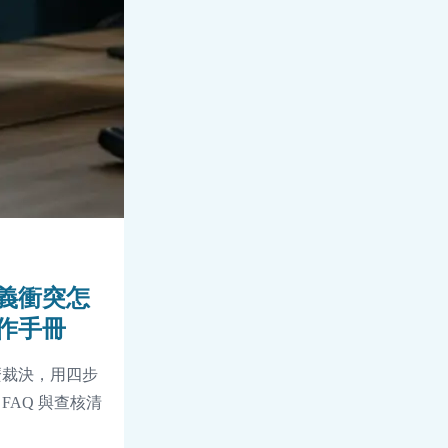
義衝突怎
作手冊
麼裁決，用四步
AQ 與查核清