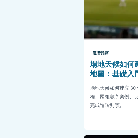
進階指南
場地天候如何建
地圖：基礎入
場地天候如何建立 3
程、兩組數字案例、比
完成進階判讀。