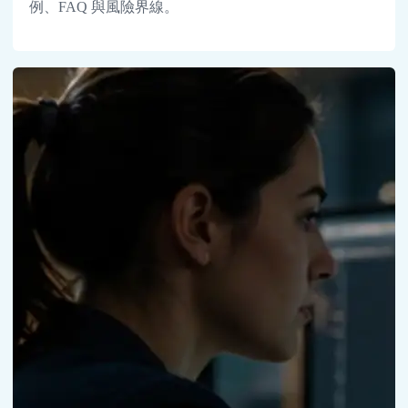
例、FAQ 與風險界線。