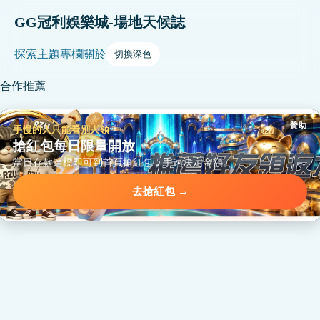
GG冠利娛樂城-場地天候誌
探索
主題
專欄
關於
切換深色
合作推薦
贊助
手慢的人只能看別人領
搶紅包每日限量開放
當日存款達標即可到首頁搶紅包，手速決定金額。
去搶紅包 →