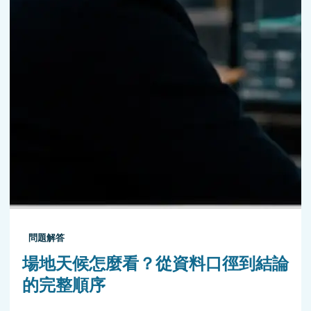
問題解答
場地天候怎麼看？從資料口徑到結論
的完整順序