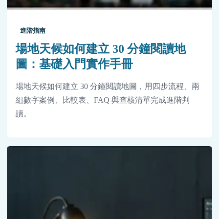
進階指南
場地天候如何建立 30 分鐘閱讀地
圖：基礎入門實作手冊
場地天候如何建立 30 分鐘閱讀地圖，用四步流程、兩
組數字案例、比較表、FAQ 與查核清單完成進階判
讀。