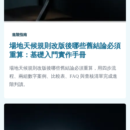
進階指南
場地天候規則改版後哪些舊結論必須
重算：基礎入門實作手冊
場地天候規則改版後哪些舊結論必須重算，用四步流
程、兩組數字案例、比較表、FAQ 與查核清單完成進
階判讀。