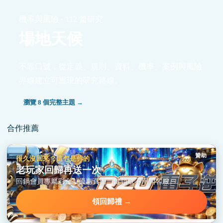
機率與風險 · 112 篇研究
場地天候
不靠口號，從定義、規則、資料、機率、案例與風險
界線建立可重現的研究路線。
瀏覽 8 個完整主題 →
合作推薦
贊助
很久沒回來？這包是你的
老玩家回歸再送一次
回鍋會員專屬彩金，優惠頁面一鍵領取不用問客服。
領回歸禮 →