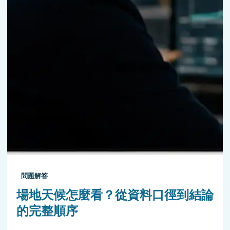
問題解答
場地天候怎麼看？從資料口徑到結論
的完整順序