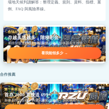
場地天候判讀解答：整理定義、規則、資料、指標、案
例、FAQ 與風險界線。
贊助
你現在卡在哪一階？
存越多送越多，階梯彩金
累積儲值達標自動解鎖對應彩金，階梯越高送越狠。
看我能領多少 →
合作推薦
贊助
第一筆就多三成本金
首存 2000 直接送 699
新會員限定加碼，碼量只要彩金五倍，領完就能玩。