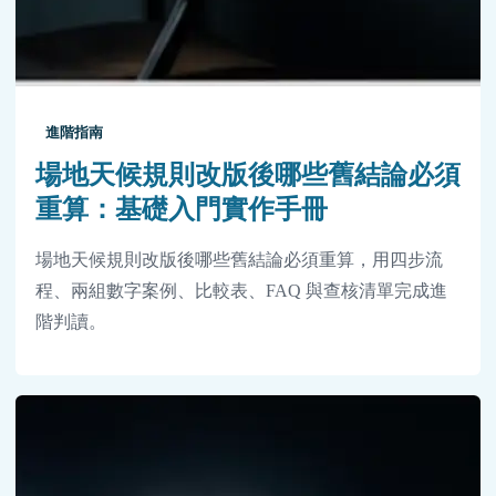
進階指南
場地天候規則改版後哪些舊結論必須
重算：基礎入門實作手冊
場地天候規則改版後哪些舊結論必須重算，用四步流
程、兩組數字案例、比較表、FAQ 與查核清單完成進
階判讀。