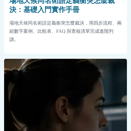
場地天候同名術語定義衝突怎麼裁
決：基礎入門實作手冊
場地天候同名術語定義衝突怎麼裁決，用四步流程、兩
組數字案例、比較表、FAQ 與查核清單完成進階判
讀。