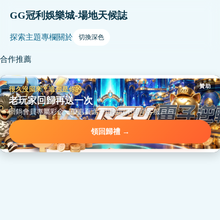
GG冠利娛樂城-場地天候誌
探索
主題
專欄
關於
切換深色
合作推薦
贊助
很久沒回來？這包是你的
老玩家回歸再送一次
回鍋會員專屬彩金，優惠頁面一鍵領取不用問客服。
領回歸禮 →