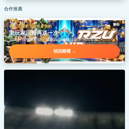
合作推薦
贊助
很久沒回來？這包是你的
老玩家回歸再送一次
回鍋會員專屬彩金，優惠頁面一鍵領取不用問客服。
領回歸禮 →