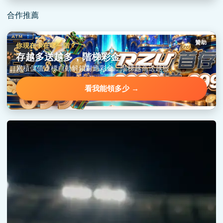
合作推薦
贊助
你現在卡在哪一階？
存越多送越多，階梯彩金
累積儲值達標自動解鎖對應彩金，階梯越高送越狠。
看我能領多少 →