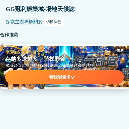
GG冠利娛樂城-場地天候誌
探索
主題
專欄
關於
切換深色
合作推薦
贊助
你現在卡在哪一階？
存越多送越多，階梯彩金
累積儲值達標自動解鎖對應彩金，階梯越高送越狠。
看我能領多少 →