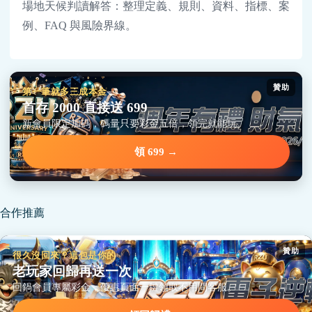
場地天候判讀解答：整理定義、規則、資料、指標、案
例、FAQ 與風險界線。
贊助
第一筆就多三成本金
首存 2000 直接送 699
新會員限定加碼，碼量只要彩金五倍，領完就能玩。
領 699 →
合作推薦
贊助
很久沒回來？這包是你的
老玩家回歸再送一次
回鍋會員專屬彩金，優惠頁面一鍵領取不用問客服。