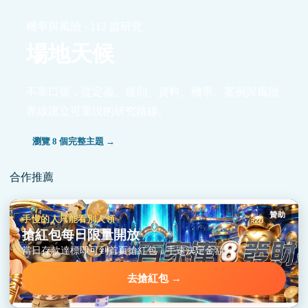
機率與風險 · 112 篇研究
場地天候
不靠口號，從定義、規則、資料、機率、案例與風險
界線建立可重現的研究路線。
瀏覽 8 個完整主題 →
合作推薦
贊助
手慢的人只能看別人領
搶紅包每日限量開放
當日存款達標即可到首頁搶紅包，手速決定金額。
去搶紅包 →