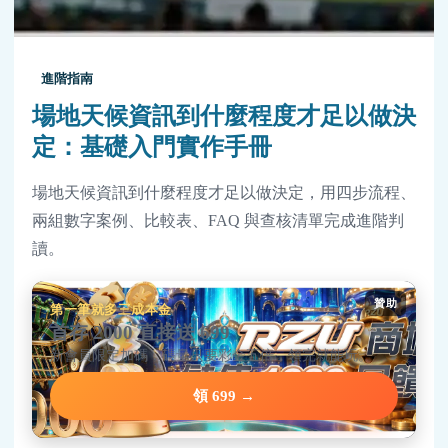
進階指南
場地天候資訊到什麼程度才足以做決
定：基礎入門實作手冊
場地天候資訊到什麼程度才足以做決定，用四步流程、
兩組數字案例、比較表、FAQ 與查核清單完成進階判
讀。
贊助
第一筆就多三成本金
首存 2000 直接送 699
新會員限定加碼，碼量只要彩金五倍，領完就能玩。
領 699 →