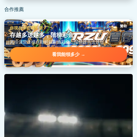
合作推薦
贊助
你現在卡在哪一階？
存越多送越多，階梯彩金
累積儲值達標自動解鎖對應彩金，階梯越高送越狠。
看我能領多少 →