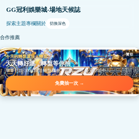
GG冠利娛樂城-場地天候誌
探索
主題
專欄
關於
切換深色
合作推薦
贊助
今天的轉盤還沒人轉走
天天轉好運，轉盤等你抽
單筆存款 3000 就送轉盤機會，最高 2888 每天都能中。
免費抽一次 →