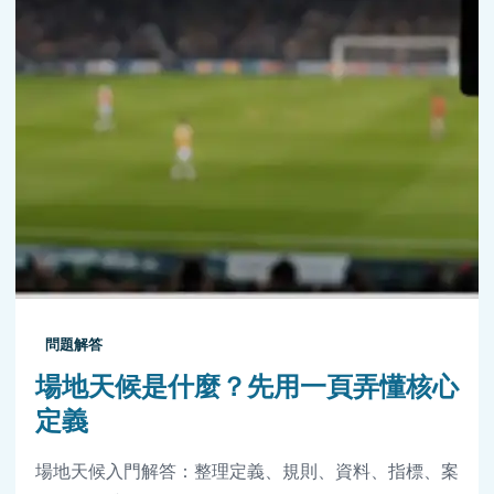
問題解答
場地天候是什麼？先用一頁弄懂核心
定義
場地天候入門解答：整理定義、規則、資料、指標、案