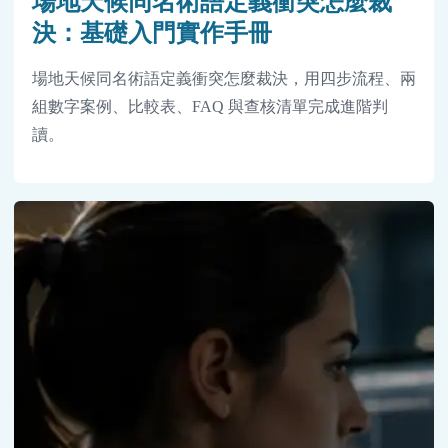
場地天候同名術語定義衝突怎麼裁
決：基礎入門實作手冊
場地天候同名術語定義衝突怎麼裁決，用四步流程、兩
組數字案例、比較表、FAQ 與查核清單完成進階判
讀。