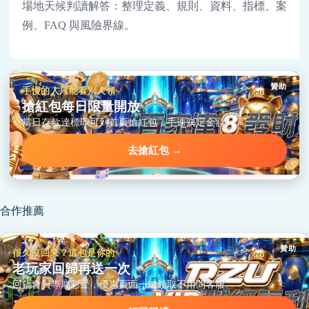
場地天候判讀解答：整理定義、規則、資料、指標、案
例、FAQ 與風險界線。
贊助
手慢的人只能看別人領
搶紅包每日限量開放
當日存款達標即可到首頁搶紅包，手速決定金額。
去搶紅包 →
合作推薦
贊助
很久沒回來？這包是你的
老玩家回歸再送一次
回鍋會員專屬彩金，優惠頁面一鍵領取不用問客服。