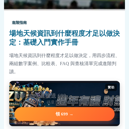
進階指南
場地天候資訊到什麼程度才足以做決
定：基礎入門實作手冊
場地天候資訊到什麼程度才足以做決定，用四步流程、
兩組數字案例、比較表、FAQ 與查核清單完成進階判
讀。
贊助
第一筆就多三成本金
首存 2000 直接送 699
新會員限定加碼，碼量只要彩金五倍，領完就能玩。
領 699 →