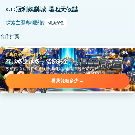
GG冠利娛樂城-場地天候誌
探索
主題
專欄
關於
切換深色
合作推薦
贊助
你現在卡在哪一階？
存越多送越多，階梯彩金
累積儲值達標自動解鎖對應彩金，階梯越高送越狠。
看我能領多少 →