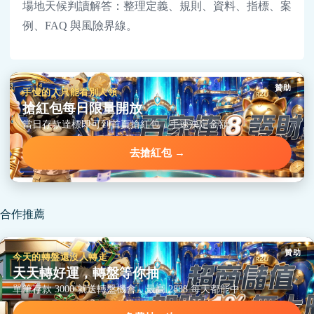
場地天候判讀解答：整理定義、規則、資料、指標、案
例、FAQ 與風險界線。
贊助
手慢的人只能看別人領
搶紅包每日限量開放
當日存款達標即可到首頁搶紅包，手速決定金額。
去搶紅包 →
合作推薦
贊助
今天的轉盤還沒人轉走
天天轉好運，轉盤等你抽
單筆存款 3000 就送轉盤機會，最高 2888 每天都能中。