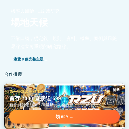
機率與風險 · 112 篇研究
場地天候
不靠口號，從定義、規則、資料、機率、案例與風險
界線建立可重現的研究路線。
瀏覽 8 個完整主題 →
合作推薦
贊助
第一筆就多三成本金
首存 2000 直接送 699
新會員限定加碼，碼量只要彩金五倍，領完就能玩。
領 699 →