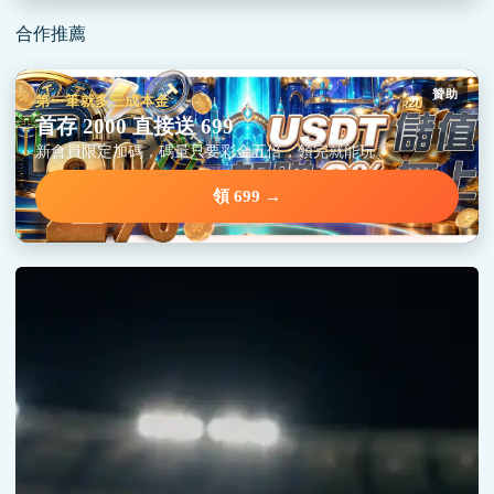
合作推薦
贊助
第一筆就多三成本金
首存 2000 直接送 699
新會員限定加碼，碼量只要彩金五倍，領完就能玩。
領 699 →