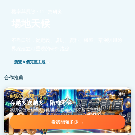
機率與風險 · 112 篇研究
場地天候
不靠口號，從定義、規則、資料、機率、案例與風險
界線建立可重現的研究路線。
瀏覽 8 個完整主題 →
合作推薦
贊助
你現在卡在哪一階？
存越多送越多，階梯彩金
累積儲值達標自動解鎖對應彩金，階梯越高送越狠。
看我能領多少 →