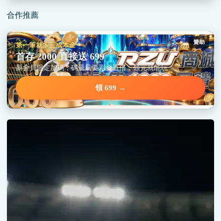
合作推薦
贊助
第一筆就多三成本金
首存 2000 直接送 699
新會員限定加碼，碼量只要彩金五倍，領完就能玩。
領 699 →