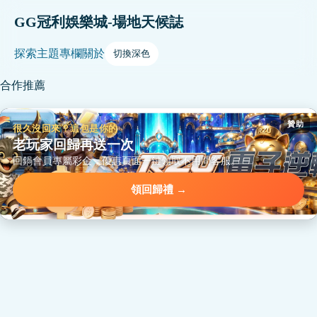
GG冠利娛樂城-場地天候誌
探索
主題
專欄
關於
切換深色
合作推薦
贊助
很久沒回來？這包是你的
老玩家回歸再送一次
回鍋會員專屬彩金，優惠頁面一鍵領取不用問客服。
領回歸禮 →