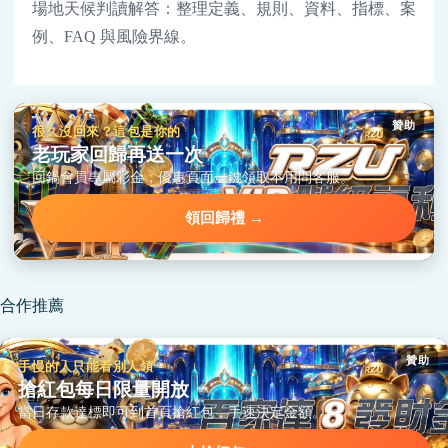
場地天候判讀解答：整理定義、規則、資料、指標、案
例、FAQ 與風險界線。
贊助
很久沒回來？這包是你的
老玩家回歸再送一次
回鍋會員專屬彩金，優惠頁面一鍵領取不用問客服。
領回歸禮 →
合作推薦
贊助
手慢的人只能看別人領
搶紅包每日限量開放
當日存款達標即可到首頁搶紅包，手速決定金額。