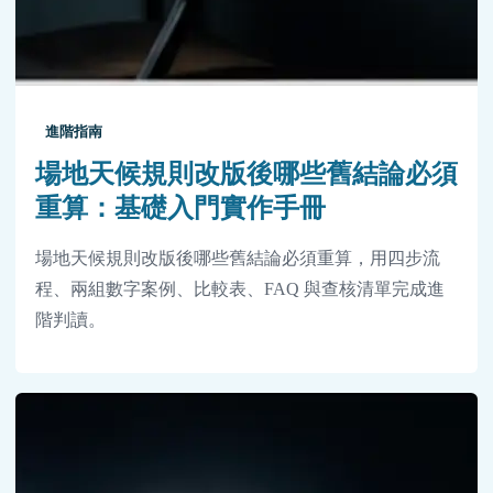
進階指南
場地天候規則改版後哪些舊結論必須
重算：基礎入門實作手冊
場地天候規則改版後哪些舊結論必須重算，用四步流
程、兩組數字案例、比較表、FAQ 與查核清單完成進
階判讀。