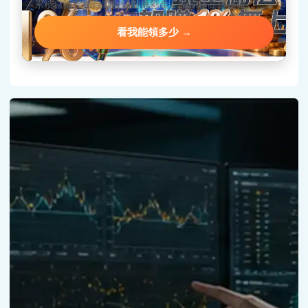
累積儲值達標自動解鎖對應彩金，階梯越高送越狠。
看我能領多少 →