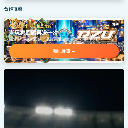
合作推薦
贊助
很久沒回來？這包是你的
老玩家回歸再送一次
回鍋會員專屬彩金，優惠頁面一鍵領取不用問客服。
領回歸禮 →