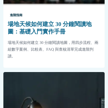
進階指南
場地天候如何建立 30 分鐘閱讀地
圖：基礎入門實作手冊
場地天候如何建立 30 分鐘閱讀地圖，用四步流程、兩
組數字案例、比較表、FAQ 與查核清單完成進階判
讀。