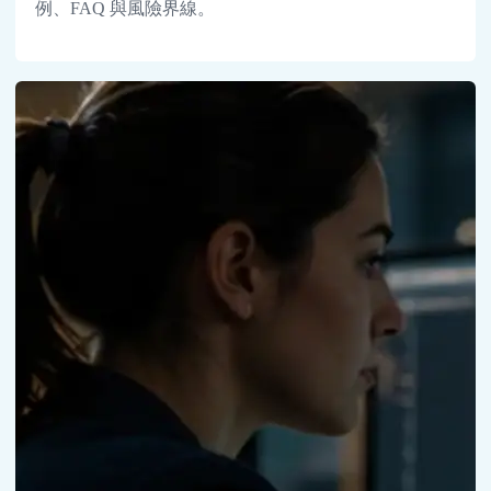
例、FAQ 與風險界線。