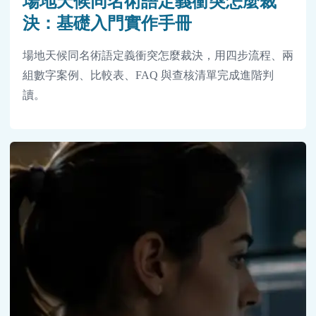
場地天候同名術語定義衝突怎麼裁
決：基礎入門實作手冊
場地天候同名術語定義衝突怎麼裁決，用四步流程、兩
組數字案例、比較表、FAQ 與查核清單完成進階判
讀。