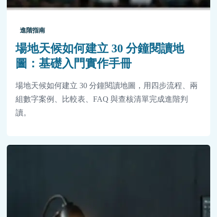
進階指南
場地天候如何建立 30 分鐘閱讀地
圖：基礎入門實作手冊
場地天候如何建立 30 分鐘閱讀地圖，用四步流程、兩
組數字案例、比較表、FAQ 與查核清單完成進階判
讀。