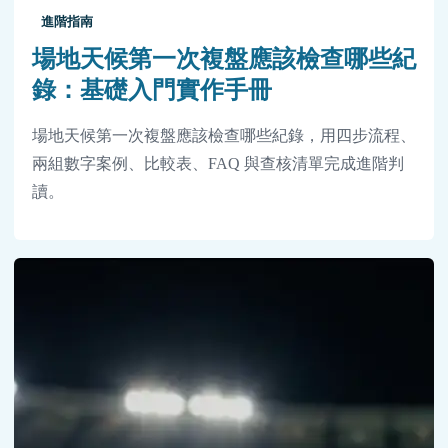
進階指南
場地天候第一次複盤應該檢查哪些紀
錄：基礎入門實作手冊
場地天候第一次複盤應該檢查哪些紀錄，用四步流程、
兩組數字案例、比較表、FAQ 與查核清單完成進階判
讀。