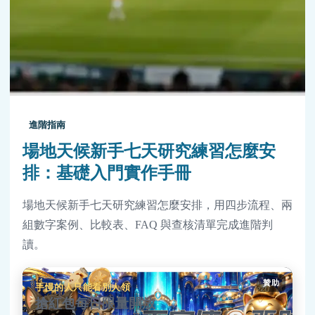
進階指南
場地天候新手七天研究練習怎麼安
排：基礎入門實作手冊
場地天候新手七天研究練習怎麼安排，用四步流程、兩
組數字案例、比較表、FAQ 與查核清單完成進階判
讀。
贊助
手慢的人只能看別人領
搶紅包每日限量開放