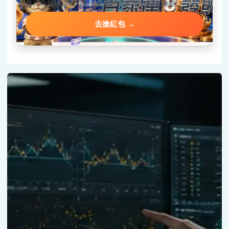
當日存款達標即可到首頁搶紅包，手速決定金額。
去搶紅包 →