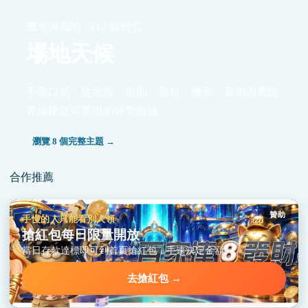
機率與風險 · 112 篇研究
場地天候
不靠口號，從定義、規則、資料、機率、案例與風險
界線建立可重現的研究路線。
瀏覽 8 個完整主題 →
合作推薦
贊助
手慢的人只能看別人領
搶紅包每日限量開放
當日存款達標即可到首頁搶紅包，手速決定金額。
去搶紅包 →