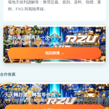
場地天候判讀解答：整理定義、規則、資料、指標、案
例、FAQ 與風險界線。
贊助
很久沒回來？這包是你的
老玩家回歸再送一次
回鍋會員專屬彩金，優惠頁面一鍵領取不用問客服。
領回歸禮 →
合作推薦
贊助
今天的轉盤還沒人轉走
天天轉好運，轉盤等你抽
單筆存款 3000 就送轉盤機會，最高 2888 每天都能中。