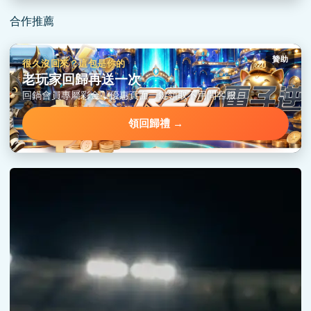
合作推薦
贊助
很久沒回來？這包是你的
老玩家回歸再送一次
回鍋會員專屬彩金，優惠頁面一鍵領取不用問客服。
領回歸禮 →