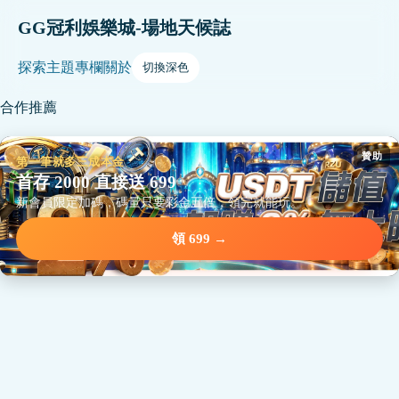
GG冠利娛樂城-場地天候誌
探索
主題
專欄
關於
切換深色
合作推薦
贊助
第一筆就多三成本金
首存 2000 直接送 699
新會員限定加碼，碼量只要彩金五倍，領完就能玩。
領 699 →