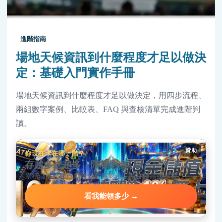
進階指南
場地天候資訊到什麼程度才足以做決
定：基礎入門實作手冊
場地天候資訊到什麼程度才足以做決定，用四步流程、
兩組數字案例、比較表、FAQ 與查核清單完成進階判
讀。
贊助
你現在卡在哪一階？
存越多送越多，階梯彩金
累積儲值達標自動解鎖對應彩金，階梯越高送越狠。
看我能領多少 →