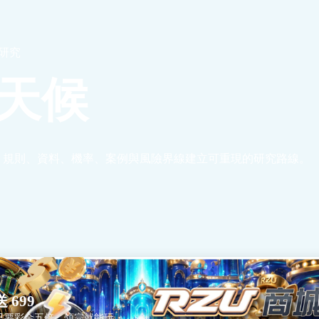
篇研究
天候
、規則、資料、機率、案例與風險界線建立可重現的研究路線。
 699
只要彩金五倍，領完就能玩。