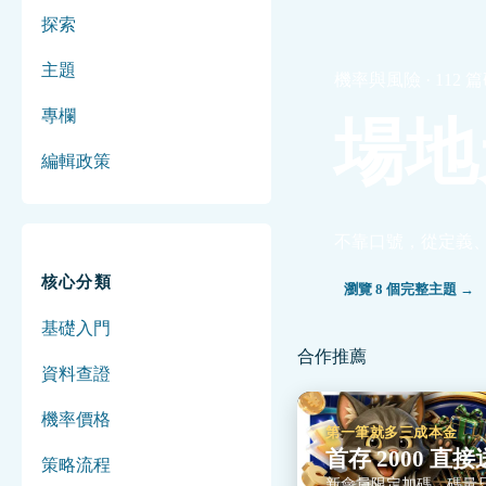
探索
主題
機率與風險 · 112 
專欄
場地
編輯政策
不靠口號，從定義
核心分類
瀏覽 8 個完整主題 →
基礎入門
合作推薦
資料查證
機率價格
第一筆就多三成本金
首存 2000 直接送
策略流程
新會員限定加碼，碼量