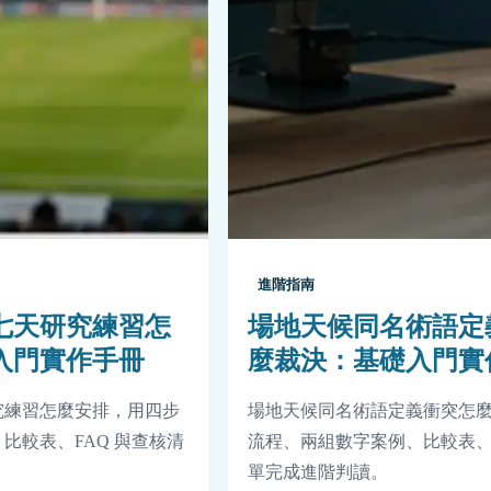
進階指南
七天研究練習怎
場地天候同名術語定
入門實作手冊
麼裁決：基礎入門實
究練習怎麼安排，用四步
場地天候同名術語定義衝突怎
比較表、FAQ 與查核清
流程、兩組數字案例、比較表、F
單完成進階判讀。