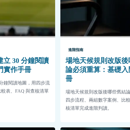
進階指南
立 30 分鐘閱讀
場地天候規則改版後
門實作手冊
論必須重算：基礎入
冊
0 分鐘閱讀地圖，用四步流
較表、FAQ 與查核清單
場地天候規則改版後哪些舊結
四步流程、兩組數字案例、比較表
核清單完成進階判讀。