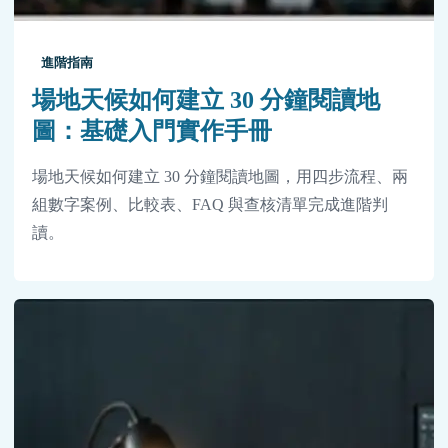
進階指南
場地天候如何建立 30 分鐘閱讀地
圖：基礎入門實作手冊
場地天候如何建立 30 分鐘閱讀地圖，用四步流程、兩
組數字案例、比較表、FAQ 與查核清單完成進階判
讀。