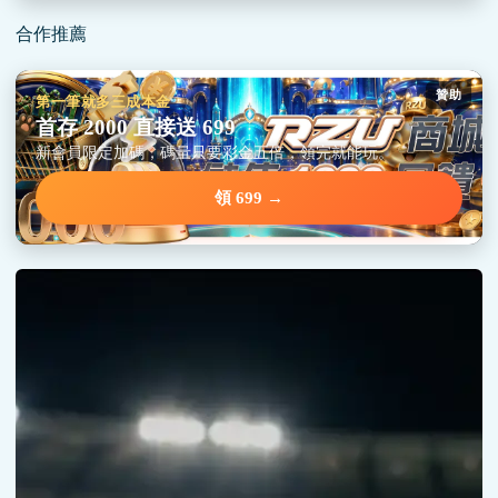
合作推薦
贊助
第一筆就多三成本金
首存 2000 直接送 699
新會員限定加碼，碼量只要彩金五倍，領完就能玩。
領 699 →