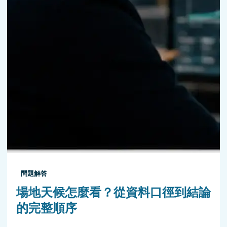
問題解答
場地天候怎麼看？從資料口徑到結論
的完整順序