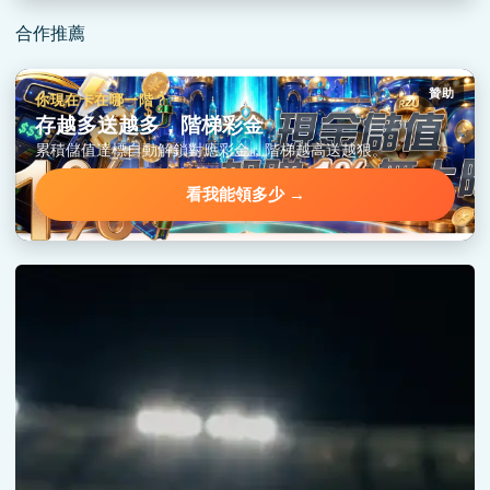
合作推薦
贊助
你現在卡在哪一階？
存越多送越多，階梯彩金
累積儲值達標自動解鎖對應彩金，階梯越高送越狠。
看我能領多少 →