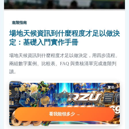
進階指南
場地天候資訊到什麼程度才足以做決
定：基礎入門實作手冊
場地天候資訊到什麼程度才足以做決定，用四步流程、
兩組數字案例、比較表、FAQ 與查核清單完成進階判
讀。
贊助
你現在卡在哪一階？
存越多送越多，階梯彩金
累積儲值達標自動解鎖對應彩金，階梯越高送越狠。
看我能領多少 →