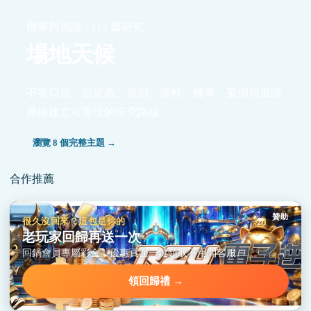
機率與風險 · 112 篇研究
場地天候
不靠口號，從定義、規則、資料、機率、案例與風險
界線建立可重現的研究路線。
瀏覽 8 個完整主題 →
合作推薦
贊助
很久沒回來？這包是你的
老玩家回歸再送一次
回鍋會員專屬彩金，優惠頁面一鍵領取不用問客服。
領回歸禮 →