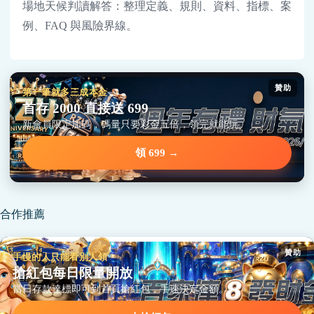
場地天候判讀解答：整理定義、規則、資料、指標、案
例、FAQ 與風險界線。
贊助
第一筆就多三成本金
首存 2000 直接送 699
新會員限定加碼，碼量只要彩金五倍，領完就能玩。
領 699 →
合作推薦
贊助
手慢的人只能看別人領
搶紅包每日限量開放
當日存款達標即可到首頁搶紅包，手速決定金額。