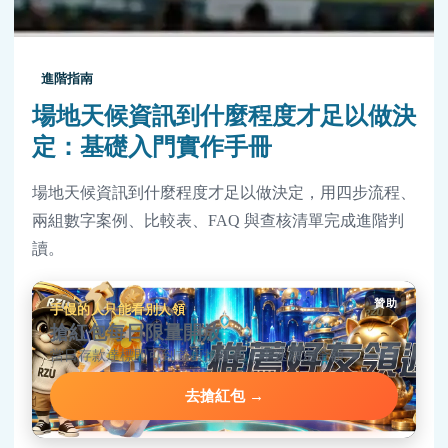
進階指南
場地天候資訊到什麼程度才足以做決
定：基礎入門實作手冊
場地天候資訊到什麼程度才足以做決定，用四步流程、
兩組數字案例、比較表、FAQ 與查核清單完成進階判
讀。
贊助
手慢的人只能看別人領
搶紅包每日限量開放
當日存款達標即可到首頁搶紅包，手速決定金額。
去搶紅包 →