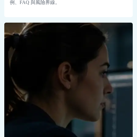
例、FAQ 與風險界線。