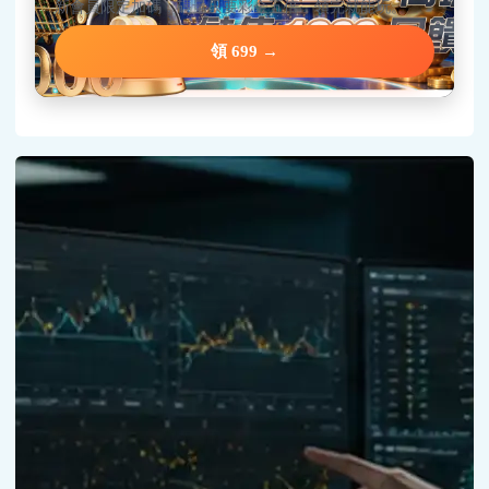
新會員限定加碼，碼量只要彩金五倍，領完就能玩。
領 699 →