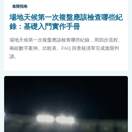
進階指南
場地天候第一次複盤應該檢查哪些紀
錄：基礎入門實作手冊
場地天候第一次複盤應該檢查哪些紀錄，用四步流程、
兩組數字案例、比較表、FAQ 與查核清單完成進階判
讀。