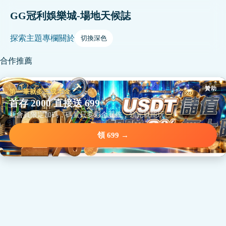
GG冠利娛樂城-場地天候誌
探索
主題
專欄
關於
切換深色
合作推薦
贊助
第一筆就多三成本金
首存 2000 直接送 699
新會員限定加碼，碼量只要彩金五倍，領完就能玩。
領 699 →