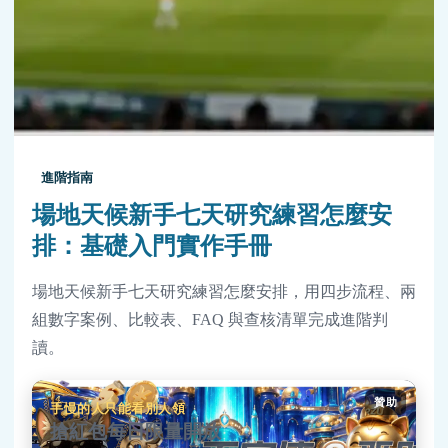
進階指南
場地天候新手七天研究練習怎麼安
排：基礎入門實作手冊
場地天候新手七天研究練習怎麼安排，用四步流程、兩
組數字案例、比較表、FAQ 與查核清單完成進階判
讀。
贊助
手慢的人只能看別人領
搶紅包每日限量開放