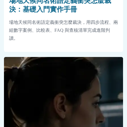
場地天候同名術語定義衝突怎麼裁
決：基礎入門實作手冊
場地天候同名術語定義衝突怎麼裁決，用四步流程、兩
組數字案例、比較表、FAQ 與查核清單完成進階判
讀。