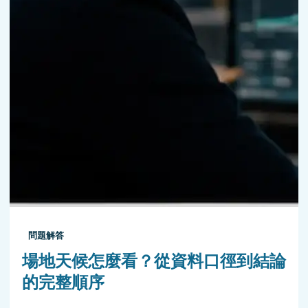
問題解答
場地天候怎麼看？從資料口徑到結論
的完整順序