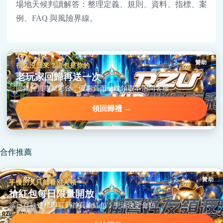
場地天候判讀解答：整理定義、規則、資料、指標、案
例、FAQ 與風險界線。
贊助
很久沒回來？這包是你的
老玩家回歸再送一次
回鍋會員專屬彩金，優惠頁面一鍵領取不用問客服。
領回歸禮 →
合作推薦
贊助
手慢的人只能看別人領
搶紅包每日限量開放
當日存款達標即可到首頁搶紅包，手速決定金額。