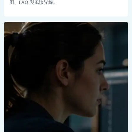
例、FAQ 與風險界線。