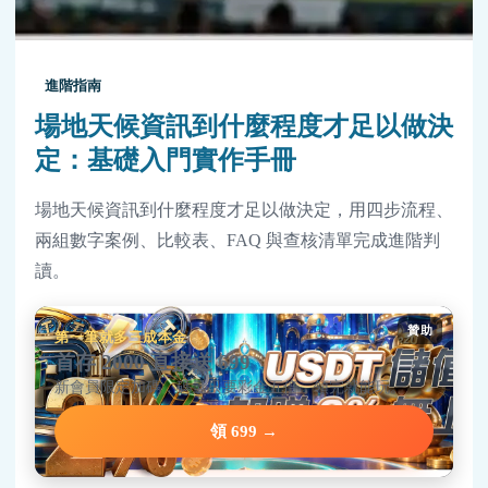
進階指南
場地天候資訊到什麼程度才足以做決
定：基礎入門實作手冊
場地天候資訊到什麼程度才足以做決定，用四步流程、
兩組數字案例、比較表、FAQ 與查核清單完成進階判
讀。
贊助
第一筆就多三成本金
首存 2000 直接送 699
新會員限定加碼，碼量只要彩金五倍，領完就能玩。
領 699 →