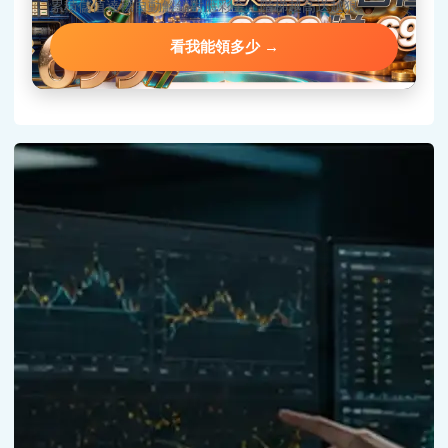
累積儲值達標自動解鎖對應彩金，階梯越高送越狠。
看我能領多少 →