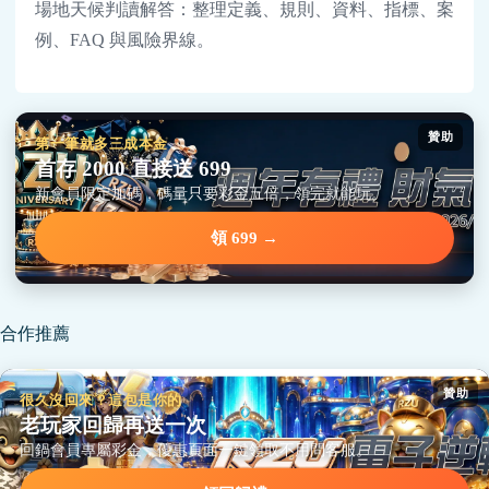
場地天候判讀解答：整理定義、規則、資料、指標、案
例、FAQ 與風險界線。
贊助
第一筆就多三成本金
首存 2000 直接送 699
新會員限定加碼，碼量只要彩金五倍，領完就能玩。
領 699 →
合作推薦
贊助
很久沒回來？這包是你的
老玩家回歸再送一次
回鍋會員專屬彩金，優惠頁面一鍵領取不用問客服。