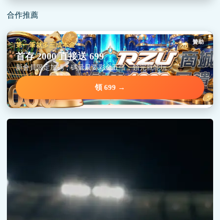
合作推薦
贊助
第一筆就多三成本金
首存 2000 直接送 699
新會員限定加碼，碼量只要彩金五倍，領完就能玩。
領 699 →