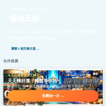
機率與風險 · 112 篇研究
場地天候
不靠口號，從定義、規則、資料、機率、案例與風險
界線建立可重現的研究路線。
瀏覽 8 個完整主題 →
合作推薦
贊助
今天的轉盤還沒人轉走
天天轉好運，轉盤等你抽
單筆存款 3000 就送轉盤機會，最高 2888 每天都能中。
免費抽一次 →