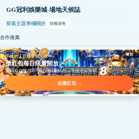
GG冠利娛樂城-場地天候誌
探索
主題
專欄
關於
切換深色
合作推薦
贊助
手慢的人只能看別人領
搶紅包每日限量開放
當日存款達標即可到首頁搶紅包，手速決定金額。
去搶紅包 →