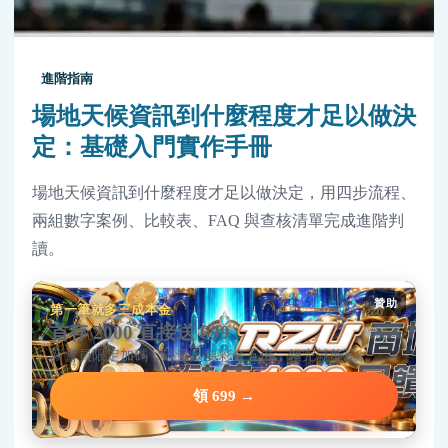
進階指南
場地天候資訊到什麼程度才足以做決
定：基礎入門實作手冊
場地天候資訊到什麼程度才足以做決定，用四步流程、
兩組數字案例、比較表、FAQ 與查核清單完成進階判
讀。
贊助
第一筆就多三成本金
首存 2000 直接送 699
新會員限定加碼，碼量只要彩金五倍，領完就能玩。
領 699 →