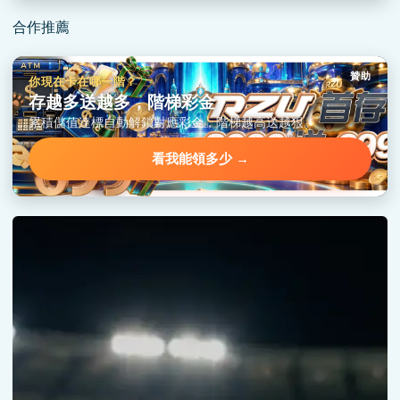
合作推薦
贊助
你現在卡在哪一階？
存越多送越多，階梯彩金
累積儲值達標自動解鎖對應彩金，階梯越高送越狠。
看我能領多少 →