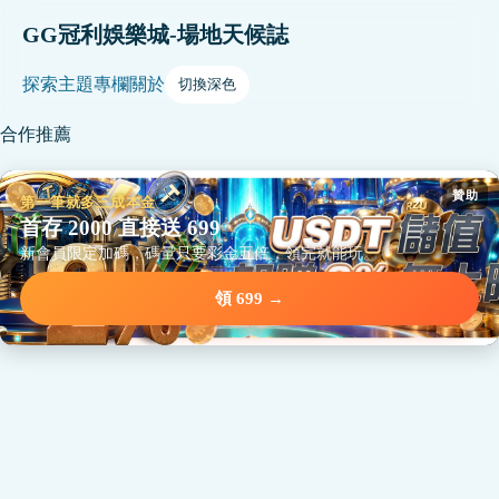
GG冠利娛樂城-場地天候誌
探索
主題
專欄
關於
切換深色
合作推薦
贊助
第一筆就多三成本金
首存 2000 直接送 699
新會員限定加碼，碼量只要彩金五倍，領完就能玩。
領 699 →