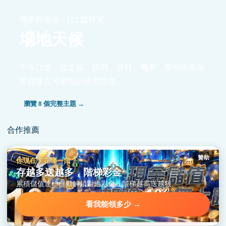
機率與風險 · 112 篇研究
場地天候
不靠口號，從定義、規則、資料、機率、案例與風險
界線建立可重現的研究路線。
瀏覽 8 個完整主題 →
合作推薦
贊助
你現在卡在哪一階？
存越多送越多，階梯彩金
累積儲值達標自動解鎖對應彩金，階梯越高送越狠。
看我能領多少 →