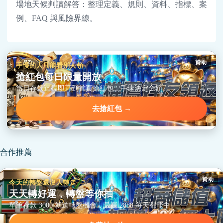
場地天候判讀解答：整理定義、規則、資料、指標、案
例、FAQ 與風險界線。
贊助
手慢的人只能看別人領
搶紅包每日限量開放
當日存款達標即可到首頁搶紅包，手速決定金額。
去搶紅包 →
合作推薦
贊助
今天的轉盤還沒人轉走
天天轉好運，轉盤等你抽
單筆存款 3000 就送轉盤機會，最高 2888 每天都能中。