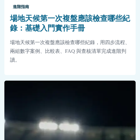
進階指南
場地天候第一次複盤應該檢查哪些紀
錄：基礎入門實作手冊
場地天候第一次複盤應該檢查哪些紀錄，用四步流程、
兩組數字案例、比較表、FAQ 與查核清單完成進階判
讀。