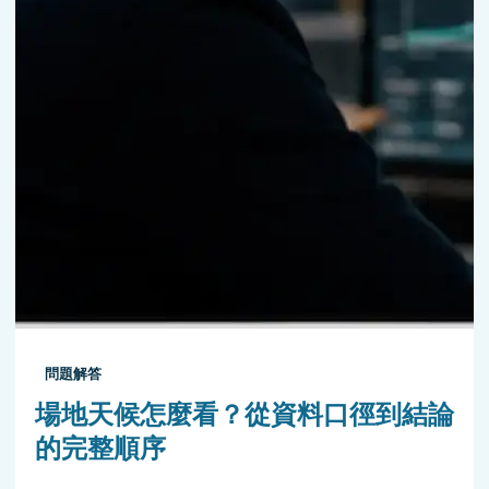
問題解答
場地天候怎麼看？從資料口徑到結論
的完整順序