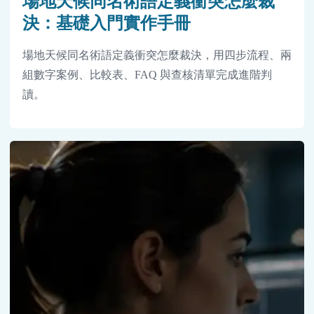
場地天候同名術語定義衝突怎麼裁
決：基礎入門實作手冊
場地天候同名術語定義衝突怎麼裁決，用四步流程、兩
組數字案例、比較表、FAQ 與查核清單完成進階判
讀。