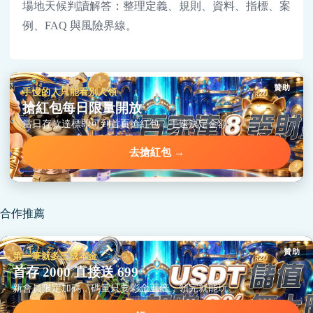
場地天候判讀解答：整理定義、規則、資料、指標、案
例、FAQ 與風險界線。
贊助
手慢的人只能看別人領
搶紅包每日限量開放
當日存款達標即可到首頁搶紅包，手速決定金額。
去搶紅包 →
合作推薦
贊助
第一筆就多三成本金
首存 2000 直接送 699
新會員限定加碼，碼量只要彩金五倍，領完就能玩。