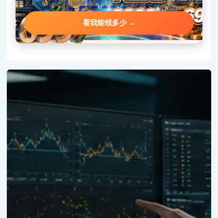
累積儲值達標自動解鎖對應彩金，階梯越高送越狠。
看我能領多少 →