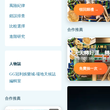
風險紀律
領回歸禮 →
錯誤排查
比較選擇
合作推薦
進階研究
今天的轉盤還沒人轉走
天天轉好運，轉
單筆存款 3000 就送轉
人物誌
免費抽一次 →
GG冠利娛樂城-場地天候誌
編輯室
合作推薦