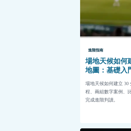
進階指南
場地天候如何建
地圖：基礎入
場地天候如何建立 3
程、兩組數字案例、比
完成進階判讀。