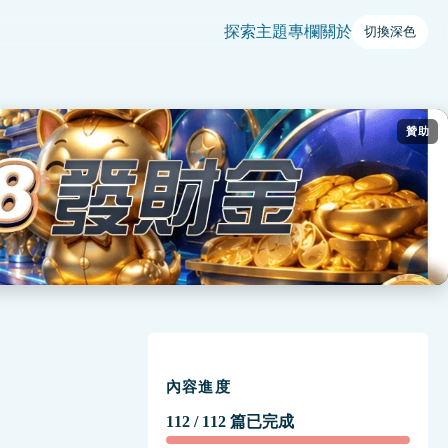
探索
主題
專欄
關於
切換深色
贊助
內容進度
112 / 112 篇已完成