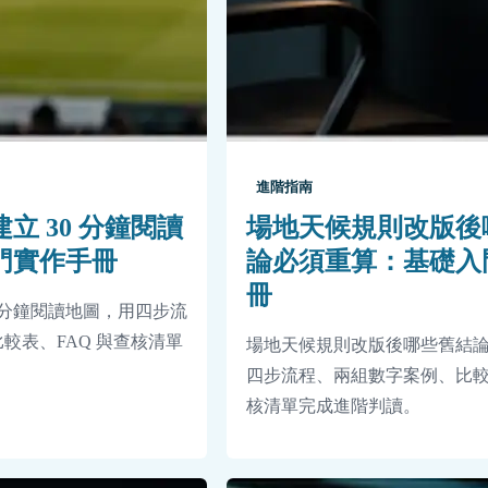
進階指南
立 30 分鐘閱讀
場地天候規則改版後
門實作手冊
論必須重算：基礎入
冊
0 分鐘閱讀地圖，用四步流
較表、FAQ 與查核清單
場地天候規則改版後哪些舊結
四步流程、兩組數字案例、比較表
核清單完成進階判讀。