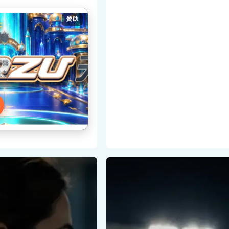
贊助
走
轉
轉盤
天都