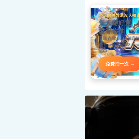
今天的轉盤還沒人轉
天天轉好運，
盤等你抽
單筆存款 3000 就送
機會，最高 2888 每
能中。
免費抽一次 →