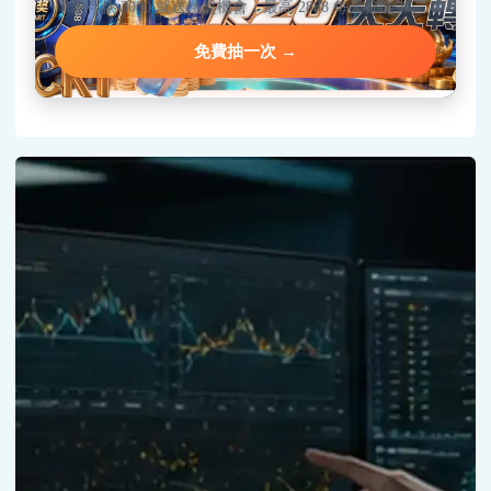
單筆存款 3000 就送轉盤機會，最高 2888 每天都能中。
免費抽一次 →