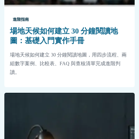
進階指南
場地天候如何建立 30 分鐘閱讀地
圖：基礎入門實作手冊
場地天候如何建立 30 分鐘閱讀地圖，用四步流程、兩
組數字案例、比較表、FAQ 與查核清單完成進階判
讀。