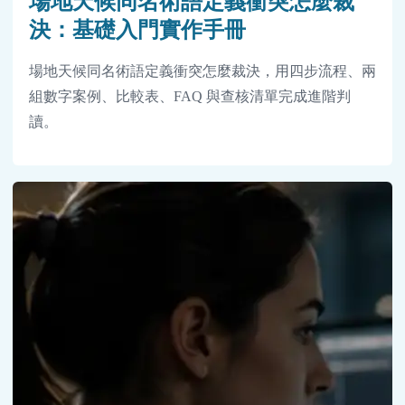
場地天候同名術語定義衝突怎麼裁
決：基礎入門實作手冊
場地天候同名術語定義衝突怎麼裁決，用四步流程、兩
組數字案例、比較表、FAQ 與查核清單完成進階判
讀。