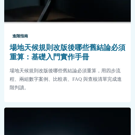
進階指南
場地天候規則改版後哪些舊結論必須
重算：基礎入門實作手冊
場地天候規則改版後哪些舊結論必須重算，用四步流
程、兩組數字案例、比較表、FAQ 與查核清單完成進
階判讀。