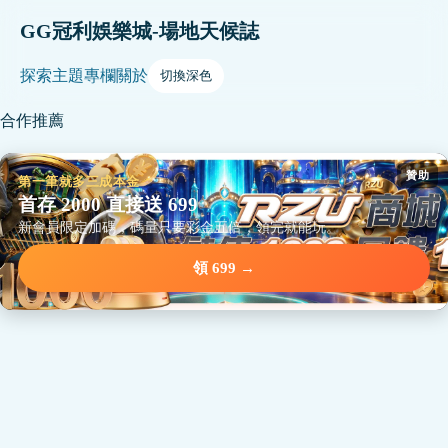
GG冠利娛樂城-場地天候誌
探索
主題
專欄
關於
切換深色
合作推薦
贊助
第一筆就多三成本金
首存 2000 直接送 699
新會員限定加碼，碼量只要彩金五倍，領完就能玩。
領 699 →