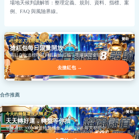
場地天候判讀解答：整理定義、規則、資料、指標、案
例、FAQ 與風險界線。
贊助
手慢的人只能看別人領
搶紅包每日限量開放
當日存款達標即可到首頁搶紅包，手速決定金額。
去搶紅包 →
合作推薦
贊助
今天的轉盤還沒人轉走
天天轉好運，轉盤等你抽
單筆存款 3000 就送轉盤機會，最高 2888 每天都能中。