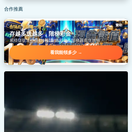
合作推薦
贊助
你現在卡在哪一階？
存越多送越多，階梯彩金
累積儲值達標自動解鎖對應彩金，階梯越高送越狠。
看我能領多少 →