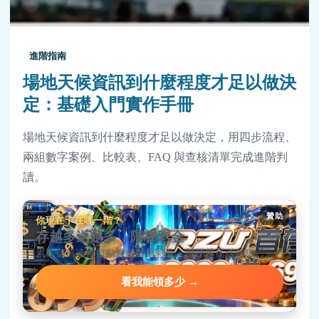
進階指南
場地天候資訊到什麼程度才足以做決
定：基礎入門實作手冊
場地天候資訊到什麼程度才足以做決定，用四步流程、
兩組數字案例、比較表、FAQ 與查核清單完成進階判
讀。
贊助
你現在卡在哪一階？
存越多送越多，階梯彩金
累積儲值達標自動解鎖對應彩金，階梯越高送越狠。
看我能領多少 →