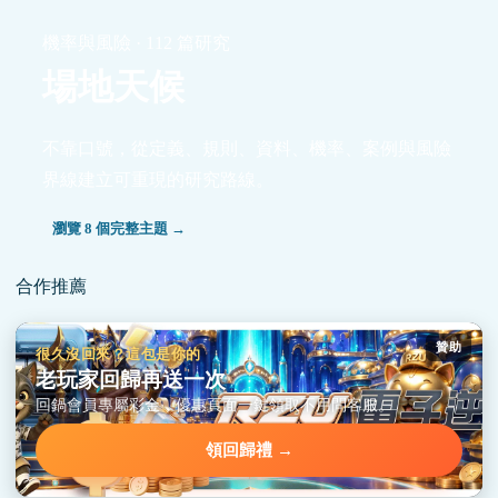
機率與風險 · 112 篇研究
場地天候
不靠口號，從定義、規則、資料、機率、案例與風險
界線建立可重現的研究路線。
瀏覽 8 個完整主題 →
合作推薦
贊助
很久沒回來？這包是你的
老玩家回歸再送一次
回鍋會員專屬彩金，優惠頁面一鍵領取不用問客服。
領回歸禮 →