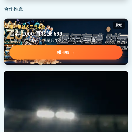
合作推薦
贊助
第一筆就多三成本金
首存 2000 直接送 699
新會員限定加碼，碼量只要彩金五倍，領完就能玩。
領 699 →