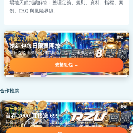
場地天候判讀解答：整理定義、規則、資料、指標、案
例、FAQ 與風險界線。
贊助
手慢的人只能看別人領
搶紅包每日限量開放
當日存款達標即可到首頁搶紅包，手速決定金額。
去搶紅包 →
合作推薦
贊助
第一筆就多三成本金
首存 2000 直接送 699
新會員限定加碼，碼量只要彩金五倍，領完就能玩。