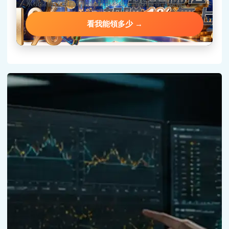
累積儲值達標自動解鎖對應彩金，階梯越高送越狠。
看我能領多少 →