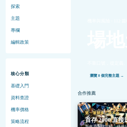
探索
主題
機率與風險 · 112 
專欄
場地
編輯政策
不靠口號，從定義
核心分類
瀏覽 8 個完整主題 →
基礎入門
合作推薦
資料查證
機率價格
第一筆就多三成本金
首存 2000 直接送
策略流程
新會員限定加碼，碼量