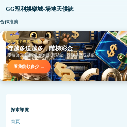
GG冠利娛樂城-場地天候誌
合作推薦
你現在卡在哪一階？
存越多送越多，階梯彩金
累積儲值達標自動解鎖對應彩金，階梯越高送越狠。
看我能領多少 →
探索導覽
首頁