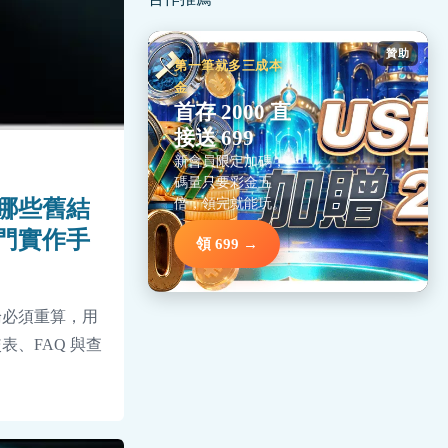
贊助
第一筆就多三成本
金
首存 2000 直
接送 699
新會員限定加碼，
碼量只要彩金五
倍，領完就能玩。
哪些舊結
門實作手
領 699 →
論必須重算，用
、FAQ 與查