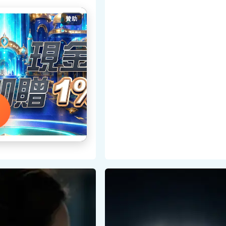
贊助
，
鎖
送