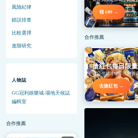
風險紀律
領 699 →
錯誤排查
比較選擇
合作推薦
進階研究
手慢的人只能看別人領
搶紅包每日限量
當日存款達標即可到首
人物誌
去搶紅包 →
GG冠利娛樂城-場地天候誌
編輯室
合作推薦