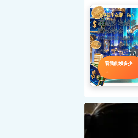
你現在卡在哪一階？
存越多送越多
階梯彩金
累積儲值達標自動解
對應彩金，階梯越高
越狠。
看我能領多少
→