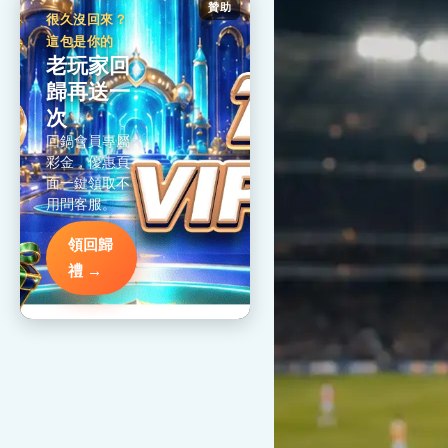
贊助
很久沒回來？
這包是你的
老玩家回
歸再送一
次
回鍋會員專屬
彩金，優惠頁
面一鍵領取不
用問客服。
領回歸
禮 →