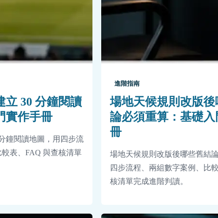
進階指南
立 30 分鐘閱讀
場地天候規則改版後
門實作手冊
論必須重算：基礎入
冊
0 分鐘閱讀地圖，用四步流
較表、FAQ 與查核清單
場地天候規則改版後哪些舊結
四步流程、兩組數字案例、比較表
核清單完成進階判讀。