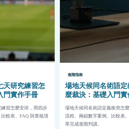
進階指南
七天研究練習怎
場地天候同名術語定
入門實作手冊
麼裁決：基礎入門實
究練習怎麼安排，用四步
場地天候同名術語定義衝突怎
比較表、FAQ 與查核清
流程、兩組數字案例、比較表、F
單完成進階判讀。