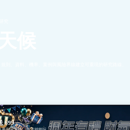
篇研究
天候
、規則、資料、機率、案例與風險界線建立可重現的研究路線。
 699
只要彩金五倍，領完就能玩。