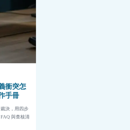
義衝突怎
作手冊
麼裁決，用四步
AQ 與查核清