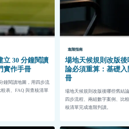
進階指南
立 30 分鐘閱讀
場地天候規則改版後
門實作手冊
論必須重算：基礎入
冊
0 分鐘閱讀地圖，用四步流
較表、FAQ 與查核清單
場地天候規則改版後哪些舊結
四步流程、兩組數字案例、比較表
核清單完成進階判讀。