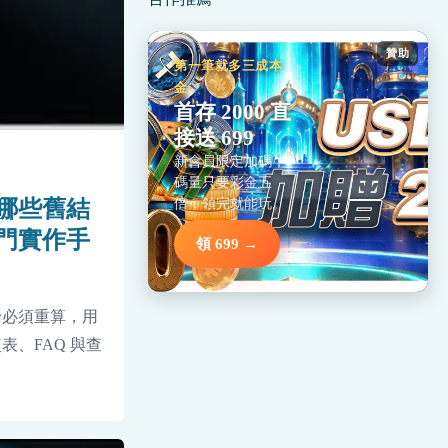
贊助
第一筆就多三成本
金
首存 2000 直
接送 699
新會員限定加碼，
碼量只要彩金五
倍，領完就能玩。
哪些舊結
門實作手
領 699 →
論必須重算，用
、FAQ 與查