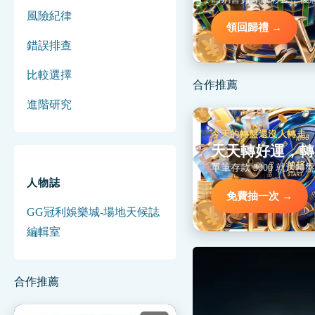
風險紀律
領回歸禮 →
錯誤排查
比較選擇
合作推薦
進階研究
今天的轉盤還沒人轉走
天天轉好運，轉
單筆存款 3000 就送轉
人物誌
免費抽一次 →
GG冠利娛樂城-場地天候誌
編輯室
合作推薦