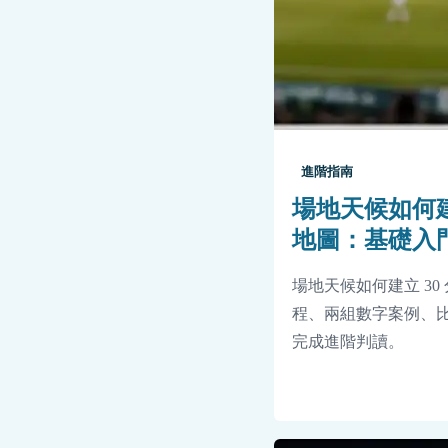
進階指南
場地天候如何建
地圖：基礎入
場地天候如何建立 3
程、兩組數字案例、比
完成進階判讀。