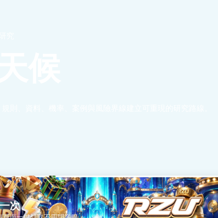
篇研究
天候
、規則、資料、機率、案例與風險界線建立可重現的研究路線。
的
一次
惠頁面一鍵領取不用問客服。