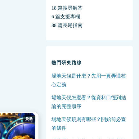
18 篇搜尋解答
6 篇支援專欄
88 篇長尾指南
熱門研究路線
場地天候是什麼？先用一頁弄懂核
心定義
場地天候怎麼看？從資料口徑到結
論的完整順序
場地天候規則有哪些？開始前必查
贊助
的條件