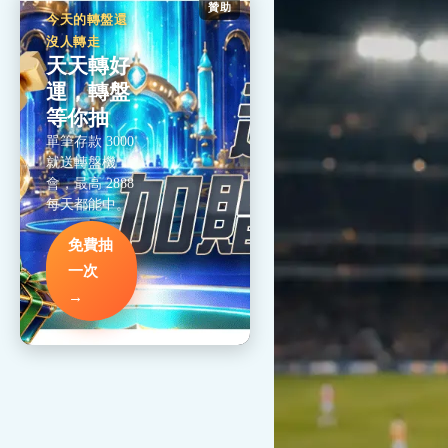
贊助
今天的轉盤還
沒人轉走
天天轉好
運，轉盤
等你抽
單筆存款 3000
就送轉盤機
會，最高 2888
每天都能中。
免費抽
一次
→