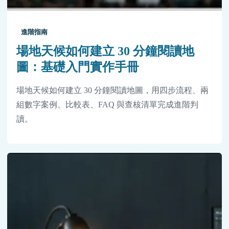
進階指南
場地天候如何建立 30 分鐘閱讀地
圖：基礎入門實作手冊
場地天候如何建立 30 分鐘閱讀地圖，用四步流程、兩
組數字案例、比較表、FAQ 與查核清單完成進階判
讀。