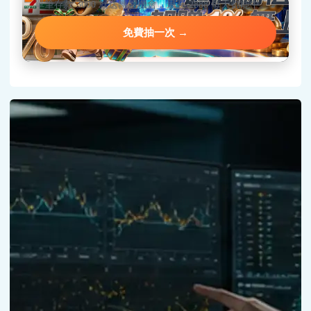
單筆存款 3000 就送轉盤機會，最高 2888 每天都能中。
免費抽一次 →