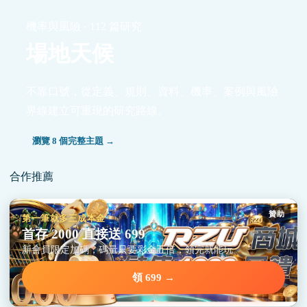
機率與風險 · 112 篇研究
場地天候
不靠口號，從定義、規則、資料、機率、案例與風險
界線建立可重現的研究路線。
瀏覽 8 個完整主題 →
合作推薦
贊助
第一筆就多三成本金
首存 2000 直接送 699
新會員限定加碼，碼量只要彩金五倍，領完就能玩。
領 699 →