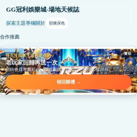
GG冠利娛樂城-場地天候誌
探索
主題
專欄
關於
切換深色
合作推薦
贊助
很久沒回來？這包是你的
老玩家回歸再送一次
回鍋會員專屬彩金，優惠頁面一鍵領取不用問客服。
領回歸禮 →