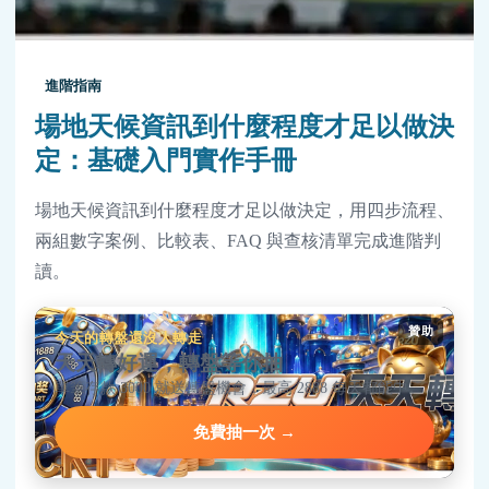
進階指南
場地天候資訊到什麼程度才足以做決
定：基礎入門實作手冊
場地天候資訊到什麼程度才足以做決定，用四步流程、
兩組數字案例、比較表、FAQ 與查核清單完成進階判
讀。
贊助
今天的轉盤還沒人轉走
天天轉好運，轉盤等你抽
單筆存款 3000 就送轉盤機會，最高 2888 每天都能中。
免費抽一次 →