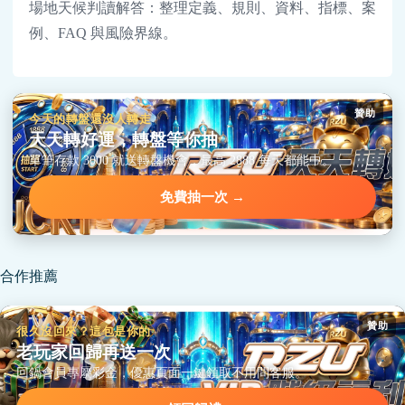
場地天候判讀解答：整理定義、規則、資料、指標、案
例、FAQ 與風險界線。
贊助
今天的轉盤還沒人轉走
天天轉好運，轉盤等你抽
單筆存款 3000 就送轉盤機會，最高 2888 每天都能中。
免費抽一次 →
合作推薦
贊助
很久沒回來？這包是你的
老玩家回歸再送一次
回鍋會員專屬彩金，優惠頁面一鍵領取不用問客服。