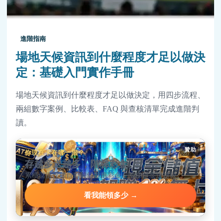
進階指南
場地天候資訊到什麼程度才足以做決
定：基礎入門實作手冊
場地天候資訊到什麼程度才足以做決定，用四步流程、
兩組數字案例、比較表、FAQ 與查核清單完成進階判
讀。
贊助
你現在卡在哪一階？
存越多送越多，階梯彩金
累積儲值達標自動解鎖對應彩金，階梯越高送越狠。
看我能領多少 →