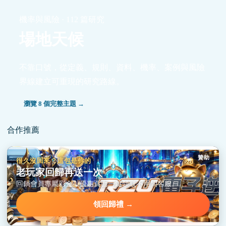
機率與風險 · 112 篇研究
場地天候
不靠口號，從定義、規則、資料、機率、案例與風險
界線建立可重現的研究路線。
瀏覽 8 個完整主題 →
合作推薦
贊助
很久沒回來？這包是你的
老玩家回歸再送一次
回鍋會員專屬彩金，優惠頁面一鍵領取不用問客服。
領回歸禮 →