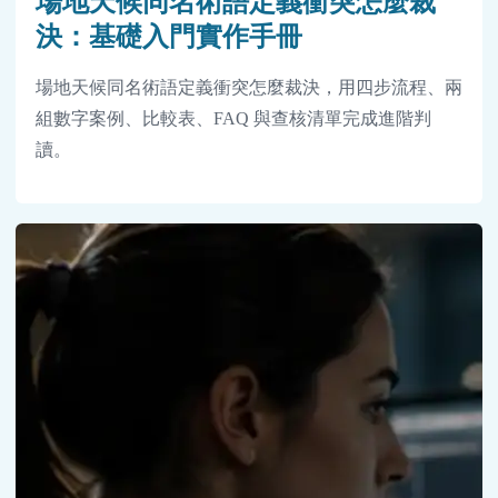
場地天候同名術語定義衝突怎麼裁
決：基礎入門實作手冊
場地天候同名術語定義衝突怎麼裁決，用四步流程、兩
組數字案例、比較表、FAQ 與查核清單完成進階判
讀。