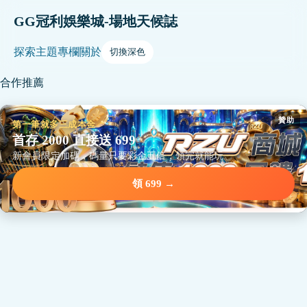
GG冠利娛樂城-場地天候誌
探索
主題
專欄
關於
切換深色
合作推薦
贊助
第一筆就多三成本金
首存 2000 直接送 699
新會員限定加碼，碼量只要彩金五倍，領完就能玩。
領 699 →