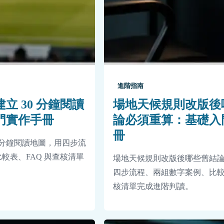
進階指南
立 30 分鐘閱讀
場地天候規則改版後
門實作手冊
論必須重算：基礎入
冊
0 分鐘閱讀地圖，用四步流
較表、FAQ 與查核清單
場地天候規則改版後哪些舊結
四步流程、兩組數字案例、比較表
核清單完成進階判讀。