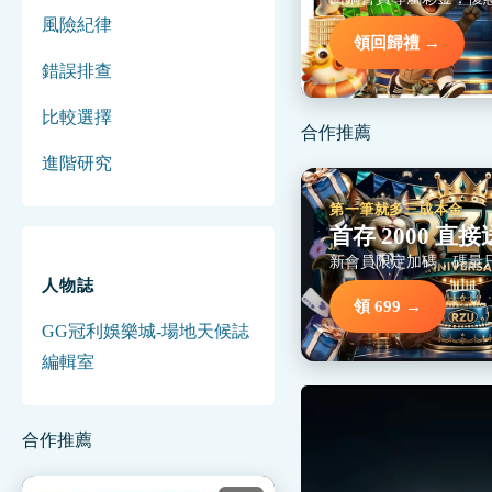
風險紀律
領回歸禮 →
錯誤排查
比較選擇
合作推薦
進階研究
第一筆就多三成本金
首存 2000 直接送
新會員限定加碼，碼量
人物誌
領 699 →
GG冠利娛樂城-場地天候誌
編輯室
合作推薦