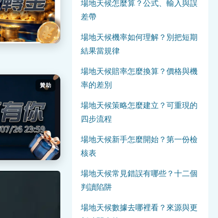
場地天候怎麼算？公式、輸入與誤
差帶
場地天候機率如何理解？別把短期
結果當規律
場地天候賠率怎麼換算？價格與機
率的差別
贊助
場地天候策略怎麼建立？可重現的
四步流程
場地天候新手怎麼開始？第一份檢
核表
場地天候常見錯誤有哪些？十二個
判讀陷阱
場地天候數據去哪裡看？來源與更