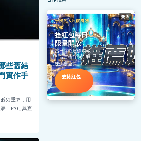
贊助
手慢的人只能看別
人領
搶紅包每日
限量開放
當日存款達標即可
到首頁搶紅包，手
速決定金額。
哪些舊結
門實作手
去搶紅包
→
論必須重算，用
、FAQ 與查