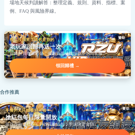
場地天候判讀解答：整理定義、規則、資料、指標、案
例、FAQ 與風險界線。
贊助
很久沒回來？這包是你的
老玩家回歸再送一次
回鍋會員專屬彩金，優惠頁面一鍵領取不用問客服。
領回歸禮 →
合作推薦
贊助
手慢的人只能看別人領
搶紅包每日限量開放
當日存款達標即可到首頁搶紅包，手速決定金額。