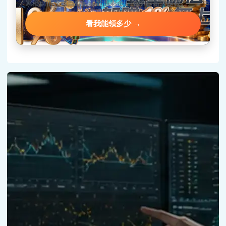
累積儲值達標自動解鎖對應彩金，階梯越高送越狠。
看我能領多少 →