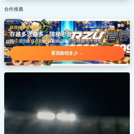
合作推薦
贊助
你現在卡在哪一階？
存越多送越多，階梯彩金
累積儲值達標自動解鎖對應彩金，階梯越高送越狠。
看我能領多少 →