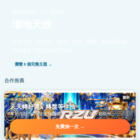
機率與風險 · 112 篇研究
場地天候
不靠口號，從定義、規則、資料、機率、案例與風險
界線建立可重現的研究路線。
瀏覽 8 個完整主題 →
合作推薦
贊助
今天的轉盤還沒人轉走
天天轉好運，轉盤等你抽
單筆存款 3000 就送轉盤機會，最高 2888 每天都能中。
免費抽一次 →