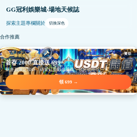
GG冠利娛樂城-場地天候誌
探索
主題
專欄
關於
切換深色
合作推薦
贊助
第一筆就多三成本金
首存 2000 直接送 699
新會員限定加碼，碼量只要彩金五倍，領完就能玩。
領 699 →