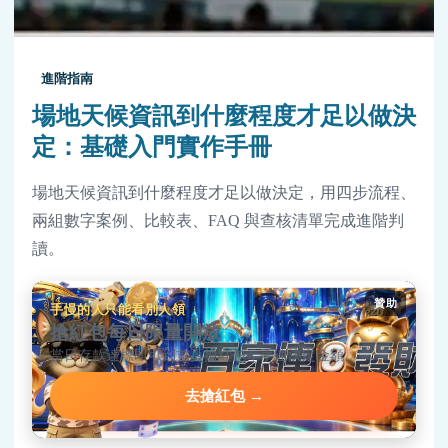
進階指南
場地天候資訊到什麼程度才足以做決
定：基礎入門實作手冊
場地天候資訊到什麼程度才足以做決定，用四步流程、
兩組數字案例、比較表、FAQ 與查核清單完成進階判
讀。
贊助
手慢的人只能看別人領
搶紅包每日限量開放
當日存款達標即可到首頁搶紅包，手速決定金額。
去搶紅包 →