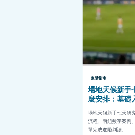
進階指南
場地天候新手
麼安排：基礎
場地天候新手七天研
流程、兩組數字案例、
單完成進階判讀。