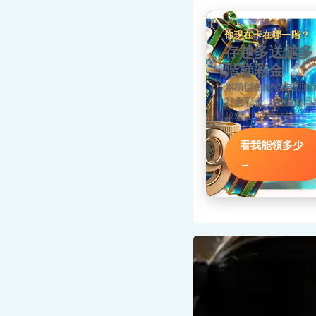
你現在卡在哪一階？
存越多送越多
階梯彩金
累積儲值達標自動解
對應彩金，階梯越高
越狠。
看我能領多少
→