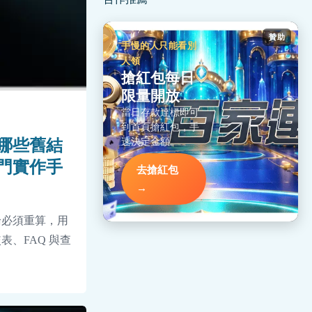
贊助
手慢的人只能看別
人領
搶紅包每日
限量開放
當日存款達標即可
到首頁搶紅包，手
速決定金額。
哪些舊結
門實作手
去搶紅包
→
論必須重算，用
、FAQ 與查