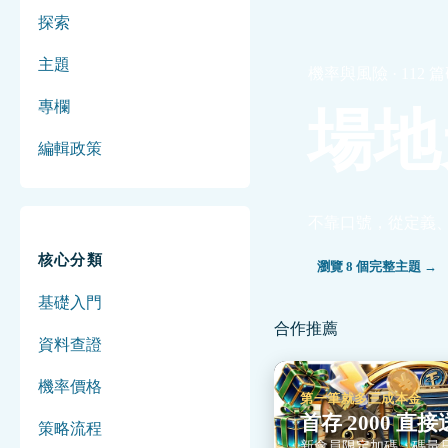
探索
主題
機率與風險 · 112 
專欄
場地
編輯政策
不靠口號，從定義
核心分類
瀏覽 8 個完整主題 →
基礎入門
合作推薦
資料查證
機率價格
第一筆就多三成本金
首存 2000 直接送
策略流程
新會員限定加碼，碼量