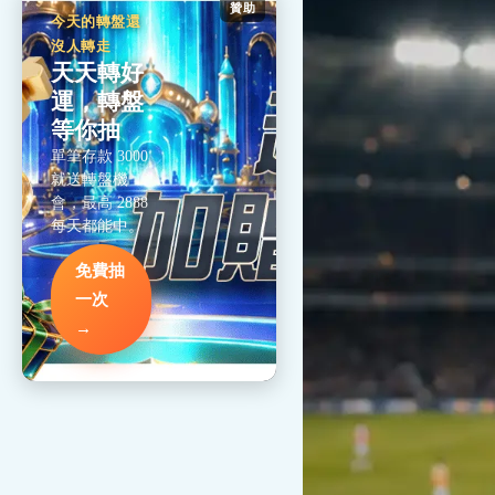
贊助
今天的轉盤還
沒人轉走
天天轉好
運，轉盤
等你抽
單筆存款 3000
就送轉盤機
會，最高 2888
每天都能中。
免費抽
一次
→