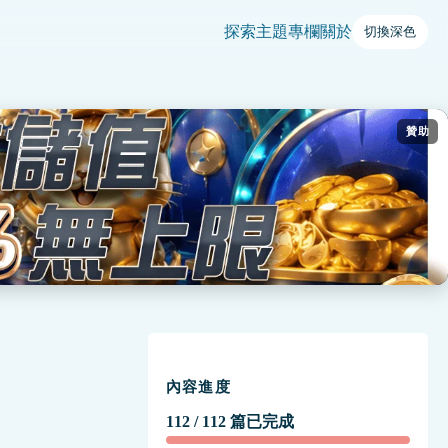
探索
主題
專欄
關於
切換深色
贊助
內容進度
112 / 112 篇已完成