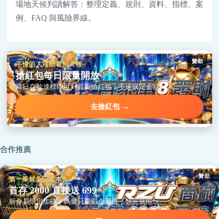
場地天候判讀解答：整理定義、規則、資料、指標、案
例、FAQ 與風險界線。
贊助
手慢的人只能看別人領
搶紅包每日限量開放
當日存款達標即可到首頁搶紅包，手速決定金額。
去搶紅包 →
合作推薦
贊助
第一筆就多三成本金
首存 2000 直接送 699
新會員限定加碼，碼量只要彩金五倍，領完就能玩。