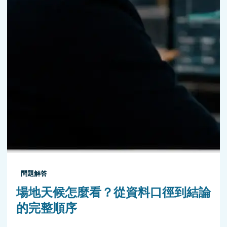
問題解答
場地天候怎麼看？從資料口徑到結論
的完整順序