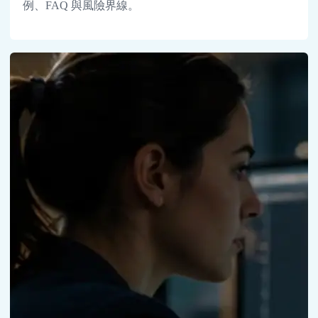
例、FAQ 與風險界線。