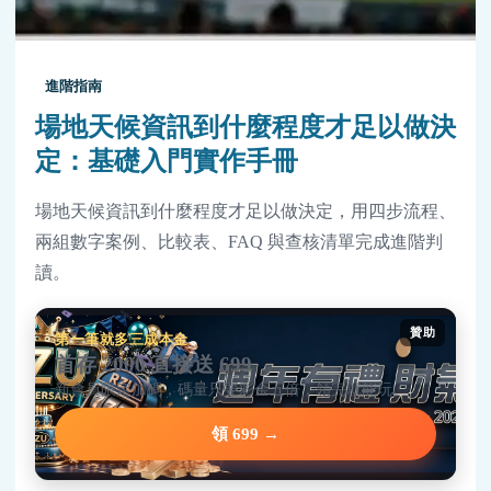
進階指南
場地天候資訊到什麼程度才足以做決
定：基礎入門實作手冊
場地天候資訊到什麼程度才足以做決定，用四步流程、
兩組數字案例、比較表、FAQ 與查核清單完成進階判
讀。
贊助
第一筆就多三成本金
首存 2000 直接送 699
新會員限定加碼，碼量只要彩金五倍，領完就能玩。
領 699 →