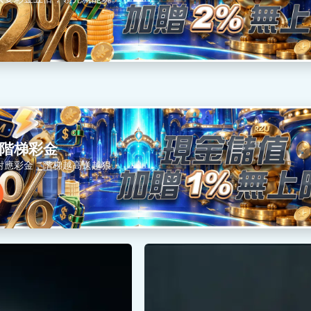
階梯彩金
對應彩金，階梯越高送越狠。