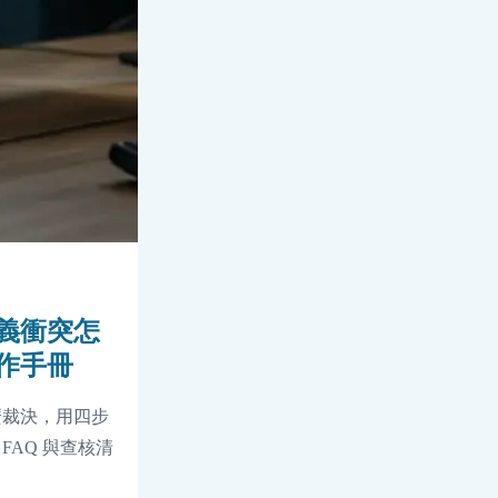
義衝突怎
作手冊
麼裁決，用四步
AQ 與查核清