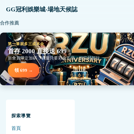
GG冠利娛樂城-場地天候誌
合作推薦
第一筆就多三成本金
首存 2000 直接送 699
新會員限定加碼，碼量只要彩金五倍，領完就能玩。
領 699 →
探索導覽
首頁