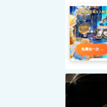
今天的轉盤還沒人轉
天天轉好運，
盤等你抽
單筆存款 3000 就送
機會，最高 2888 每
能中。
免費抽一次 →