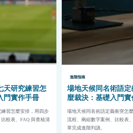
進階指南
七天研究練習怎
場地天候同名術語定
入門實作手冊
麼裁決：基礎入門實
究練習怎麼安排，用四步
場地天候同名術語定義衝突怎
比較表、FAQ 與查核清
流程、兩組數字案例、比較表、F
單完成進階判讀。