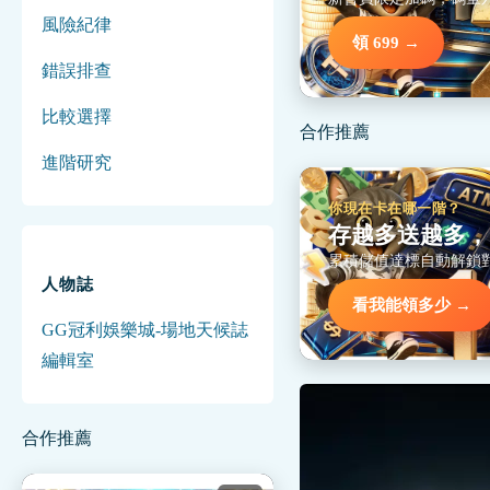
風險紀律
領 699 →
錯誤排查
比較選擇
合作推薦
進階研究
你現在卡在哪一階？
存越多送越多，
累積儲值達標自動解鎖
人物誌
看我能領多少 →
GG冠利娛樂城-場地天候誌
編輯室
合作推薦