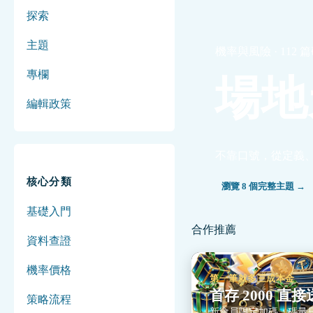
探索
主題
機率與風險 · 112 
專欄
場地
編輯政策
不靠口號，從定義
核心分類
瀏覽 8 個完整主題 →
基礎入門
合作推薦
資料查證
機率價格
第一筆就多三成本金
首存 2000 直接送
策略流程
新會員限定加碼，碼量