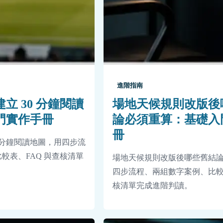
進階指南
立 30 分鐘閱讀
場地天候規則改版後
門實作手冊
論必須重算：基礎入
冊
0 分鐘閱讀地圖，用四步流
較表、FAQ 與查核清單
場地天候規則改版後哪些舊結
四步流程、兩組數字案例、比較表
核清單完成進階判讀。