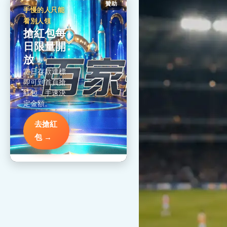
贊助
手慢的人只能
看別人領
搶紅包每
日限量開
放
當日存款達標
即可到首頁搶
紅包，手速決
定金額。
去搶紅
包 →