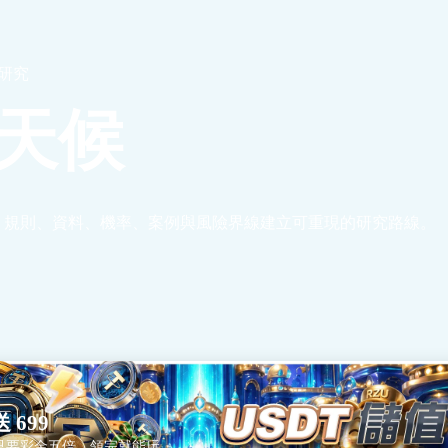
篇研究
天候
、規則、資料、機率、案例與風險界線建立可重現的研究路線。
 699
只要彩金五倍，領完就能玩。