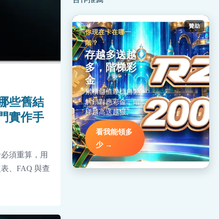
贊助
你現在卡在哪一
階？
存越多送越
多，階梯彩
金
累積儲值達標自動
哪些舊結
解鎖對應彩金，階
梯越高送越狠。
門實作手
看我能領多
少 →
論必須重算，用
、FAQ 與查