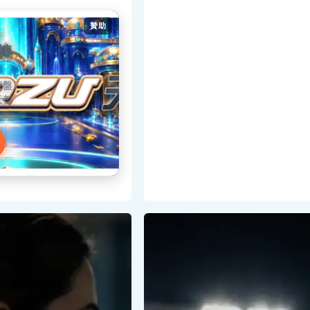
贊助
走
轉
轉盤
天都