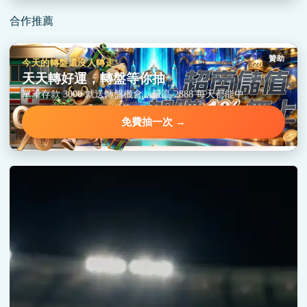
合作推薦
贊助
今天的轉盤還沒人轉走
天天轉好運，轉盤等你抽
單筆存款 3000 就送轉盤機會，最高 2888 每天都能中。
免費抽一次 →