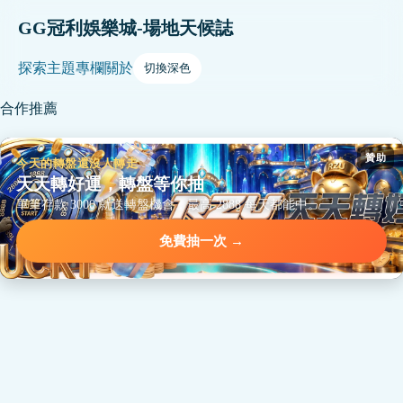
GG冠利娛樂城-場地天候誌
探索
主題
專欄
關於
切換深色
合作推薦
贊助
今天的轉盤還沒人轉走
天天轉好運，轉盤等你抽
單筆存款 3000 就送轉盤機會，最高 2888 每天都能中。
免費抽一次 →