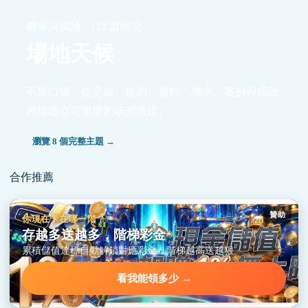
機率與風險 · 112 篇研究
場地天候
不靠口號，從定義、規則、資料、機率、案例與風險
界線建立可重現的研究路線。
瀏覽 8 個完整主題 →
合作推薦
贊助
你現在卡在哪一階？
存越多送越多，階梯彩金
累積儲值達標自動解鎖對應彩金，階梯越高送越狠。
看我能領多少 →