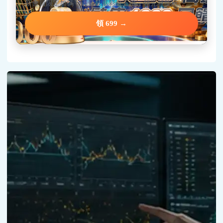
新會員限定加碼，碼量只要彩金五倍，領完就能玩。
領 699 →