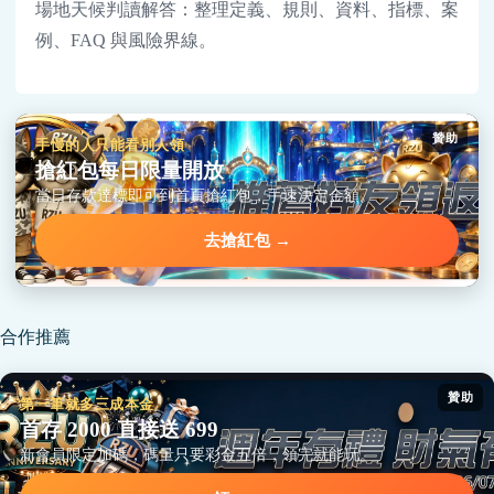
場地天候判讀解答：整理定義、規則、資料、指標、案
例、FAQ 與風險界線。
贊助
手慢的人只能看別人領
搶紅包每日限量開放
當日存款達標即可到首頁搶紅包，手速決定金額。
去搶紅包 →
合作推薦
贊助
第一筆就多三成本金
首存 2000 直接送 699
新會員限定加碼，碼量只要彩金五倍，領完就能玩。