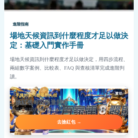
進階指南
場地天候資訊到什麼程度才足以做決
定：基礎入門實作手冊
場地天候資訊到什麼程度才足以做決定，用四步流程、
兩組數字案例、比較表、FAQ 與查核清單完成進階判
讀。
贊助
手慢的人只能看別人領
搶紅包每日限量開放
當日存款達標即可到首頁搶紅包，手速決定金額。
去搶紅包 →