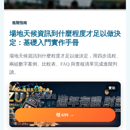
進階指南
場地天候資訊到什麼程度才足以做決
定：基礎入門實作手冊
場地天候資訊到什麼程度才足以做決定，用四步流程、
兩組數字案例、比較表、FAQ 與查核清單完成進階判
讀。
贊助
第一筆就多三成本金
首存 2000 直接送 699
新會員限定加碼，碼量只要彩金五倍，領完就能玩。
領 699 →