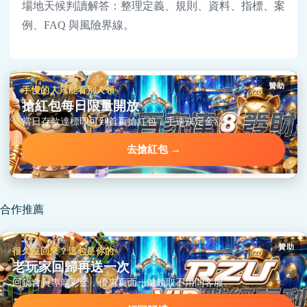
場地天候判讀解答：整理定義、規則、資料、指標、案
例、FAQ 與風險界線。
贊助
手慢的人只能看別人領
搶紅包每日限量開放
當日存款達標即可到首頁搶紅包，手速決定金額。
去搶紅包 →
合作推薦
贊助
很久沒回來？這包是你的
老玩家回歸再送一次
回鍋會員專屬彩金，優惠頁面一鍵領取不用問客服。