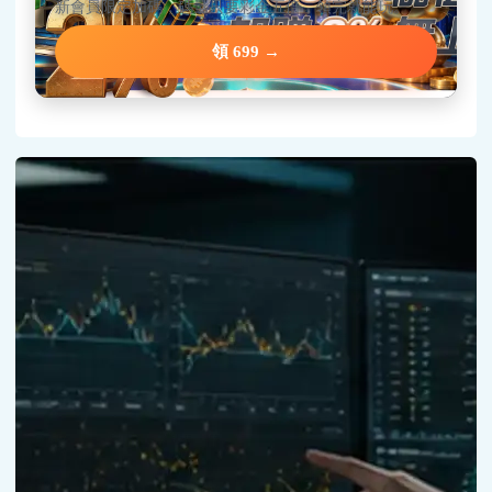
新會員限定加碼，碼量只要彩金五倍，領完就能玩。
領 699 →