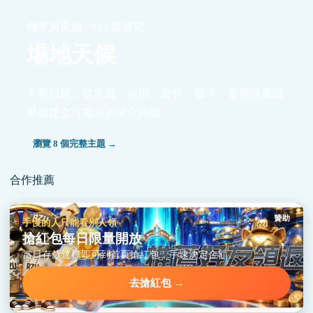
機率與風險 · 112 篇研究
場地天候
不靠口號，從定義、規則、資料、機率、案例與風險
界線建立可重現的研究路線。
瀏覽 8 個完整主題 →
合作推薦
贊助
手慢的人只能看別人領
搶紅包每日限量開放
當日存款達標即可到首頁搶紅包，手速決定金額。
去搶紅包 →