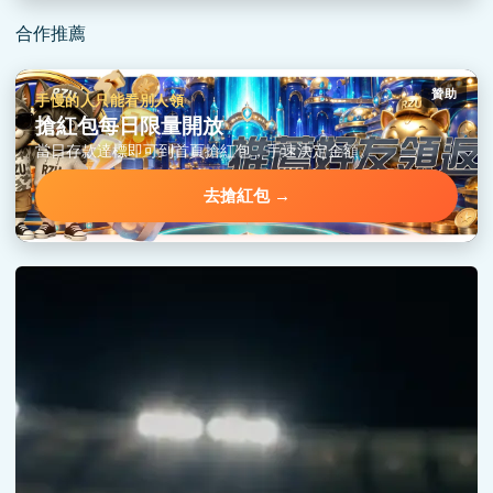
合作推薦
贊助
手慢的人只能看別人領
搶紅包每日限量開放
當日存款達標即可到首頁搶紅包，手速決定金額。
去搶紅包 →