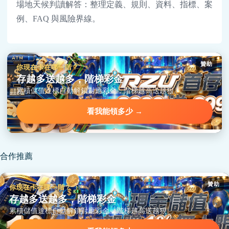
場地天候判讀解答：整理定義、規則、資料、指標、案
例、FAQ 與風險界線。
贊助
你現在卡在哪一階？
存越多送越多，階梯彩金
累積儲值達標自動解鎖對應彩金，階梯越高送越狠。
看我能領多少 →
合作推薦
贊助
你現在卡在哪一階？
存越多送越多，階梯彩金
累積儲值達標自動解鎖對應彩金，階梯越高送越狠。