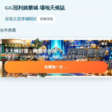
GG冠利娛樂城-場地天候誌
探索
主題
專欄
關於
切換深色
合作推薦
贊助
今天的轉盤還沒人轉走
天天轉好運，轉盤等你抽
單筆存款 3000 就送轉盤機會，最高 2888 每天都能中。
免費抽一次 →