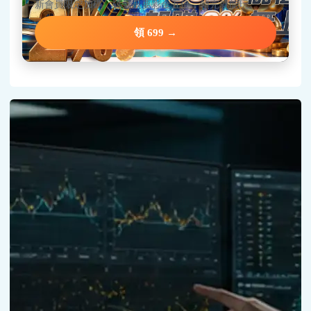
新會員限定加碼，碼量只要彩金五倍，領完就能玩。
領 699 →