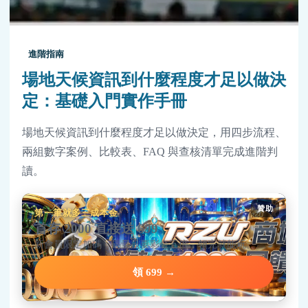
進階指南
場地天候資訊到什麼程度才足以做決
定：基礎入門實作手冊
場地天候資訊到什麼程度才足以做決定，用四步流程、
兩組數字案例、比較表、FAQ 與查核清單完成進階判
讀。
贊助
第一筆就多三成本金
首存 2000 直接送 699
新會員限定加碼，碼量只要彩金五倍，領完就能玩。
領 699 →