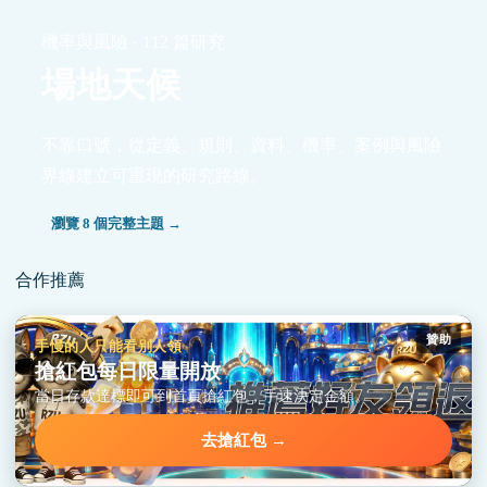
機率與風險 · 112 篇研究
場地天候
不靠口號，從定義、規則、資料、機率、案例與風險
界線建立可重現的研究路線。
瀏覽 8 個完整主題 →
合作推薦
贊助
手慢的人只能看別人領
搶紅包每日限量開放
當日存款達標即可到首頁搶紅包，手速決定金額。
去搶紅包 →