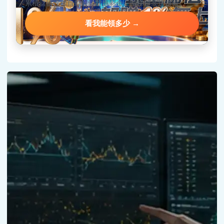
累積儲值達標自動解鎖對應彩金，階梯越高送越狠。
看我能領多少 →