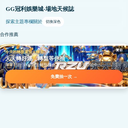
GG冠利娛樂城-場地天候誌
探索
主題
專欄
關於
切換深色
合作推薦
贊助
今天的轉盤還沒人轉走
天天轉好運，轉盤等你抽
單筆存款 3000 就送轉盤機會，最高 2888 每天都能中。
免費抽一次 →