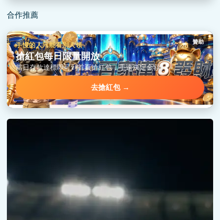
合作推薦
贊助
手慢的人只能看別人領
搶紅包每日限量開放
當日存款達標即可到首頁搶紅包，手速決定金額。
去搶紅包 →