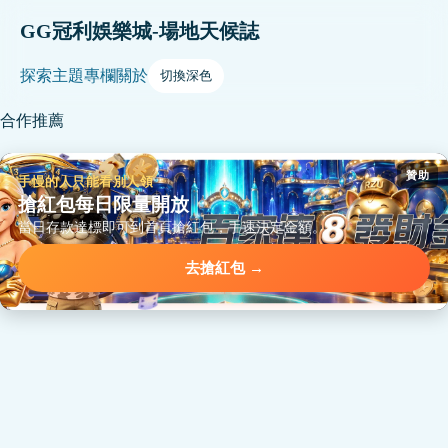
GG冠利娛樂城-場地天候誌
探索
主題
專欄
關於
切換深色
合作推薦
贊助
手慢的人只能看別人領
搶紅包每日限量開放
當日存款達標即可到首頁搶紅包，手速決定金額。
去搶紅包 →