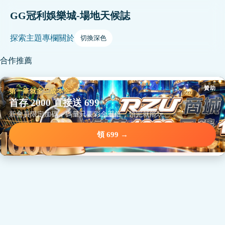
GG冠利娛樂城-場地天候誌
探索
主題
專欄
關於
切換深色
合作推薦
贊助
第一筆就多三成本金
首存 2000 直接送 699
新會員限定加碼，碼量只要彩金五倍，領完就能玩。
領 699 →