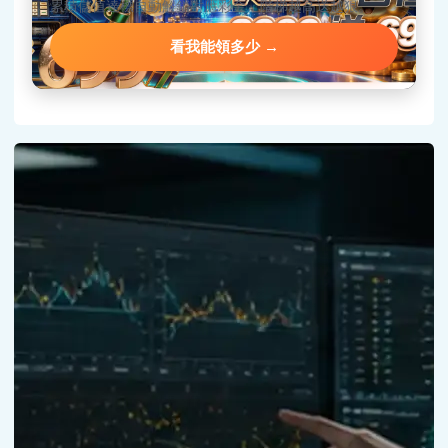
累積儲值達標自動解鎖對應彩金，階梯越高送越狠。
看我能領多少 →