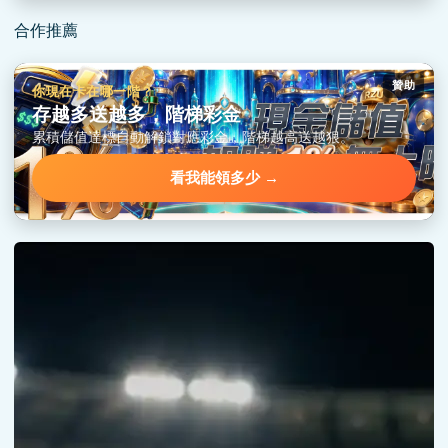
合作推薦
贊助
你現在卡在哪一階？
存越多送越多，階梯彩金
累積儲值達標自動解鎖對應彩金，階梯越高送越狠。
看我能領多少 →