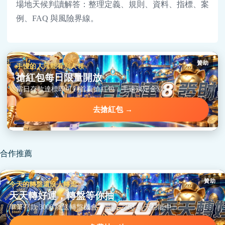
場地天候判讀解答：整理定義、規則、資料、指標、案
例、FAQ 與風險界線。
贊助
手慢的人只能看別人領
搶紅包每日限量開放
當日存款達標即可到首頁搶紅包，手速決定金額。
去搶紅包 →
合作推薦
贊助
今天的轉盤還沒人轉走
天天轉好運，轉盤等你抽
單筆存款 3000 就送轉盤機會，最高 2888 每天都能中。