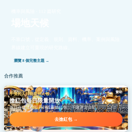
機率與風險 · 112 篇研究
場地天候
不靠口號，從定義、規則、資料、機率、案例與風險
界線建立可重現的研究路線。
瀏覽 8 個完整主題 →
合作推薦
贊助
手慢的人只能看別人領
搶紅包每日限量開放
當日存款達標即可到首頁搶紅包，手速決定金額。
去搶紅包 →