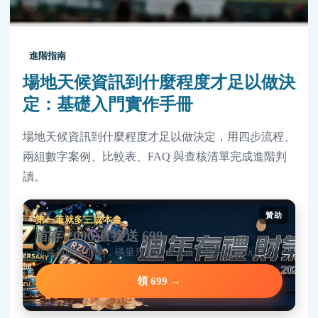
進階指南
場地天候資訊到什麼程度才足以做決
定：基礎入門實作手冊
場地天候資訊到什麼程度才足以做決定，用四步流程、
兩組數字案例、比較表、FAQ 與查核清單完成進階判
讀。
贊助
第一筆就多三成本金
首存 2000 直接送 699
新會員限定加碼，碼量只要彩金五倍，領完就能玩。
領 699 →