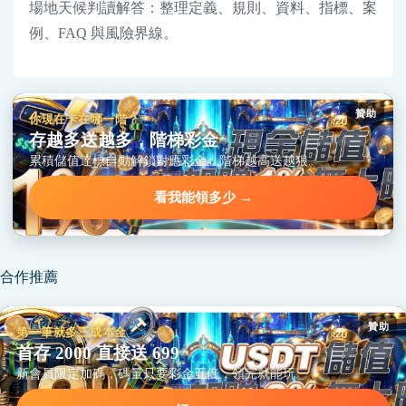
場地天候判讀解答：整理定義、規則、資料、指標、案
例、FAQ 與風險界線。
贊助
你現在卡在哪一階？
存越多送越多，階梯彩金
累積儲值達標自動解鎖對應彩金，階梯越高送越狠。
看我能領多少 →
合作推薦
贊助
第一筆就多三成本金
首存 2000 直接送 699
新會員限定加碼，碼量只要彩金五倍，領完就能玩。