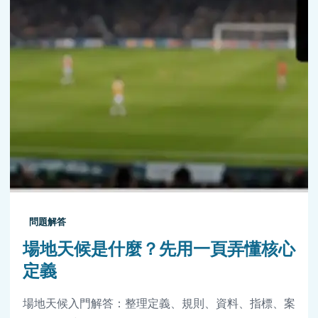
問題解答
場地天候是什麼？先用一頁弄懂核心
定義
場地天候入門解答：整理定義、規則、資料、指標、案