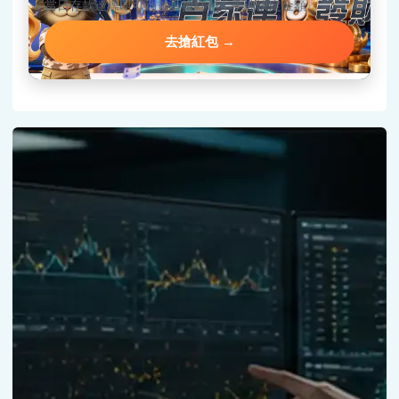
當日存款達標即可到首頁搶紅包，手速決定金額。
去搶紅包 →