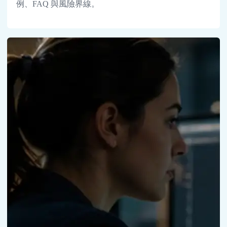
例、FAQ 與風險界線。