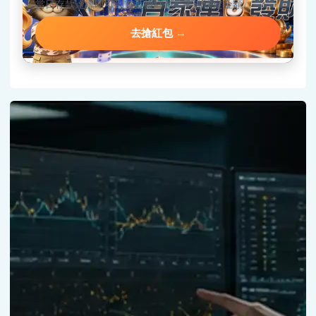
當日存款達標即可到首頁搶紅包，手速決定金額。
去搶紅包 →