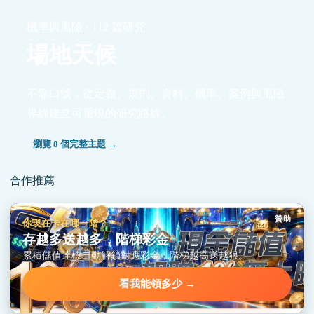
機率與風險 · 112 篇研究
場地天候
不靠口號，從定義、規則、資料、機率、案例與風險
界線建立可重現的研究路線。
瀏覽 8 個完整主題 →
合作推薦
贊助
你現在卡在哪一階？
存越多送越多，階梯彩金
累積儲值達標自動解鎖對應彩金，階梯越高送越狠。
看我能領多少 →