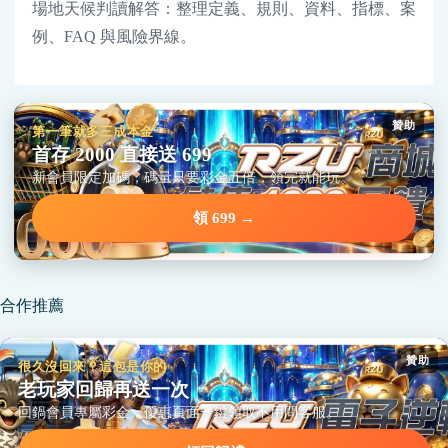
場地天候判讀解答：整理定義、規則、資料、指標、案
例、FAQ 與風險界線。
贊助
第一筆就多三成本金
首存 2000 直接送 699
新會員限定加碼，碼量只要彩金五倍，領完就能玩。
領 699 →
合作推薦
贊助
很久沒回來？這包是你的
老玩家回歸再送一次
回鍋會員專屬彩金，優惠頁面一鍵領取不用問客服。