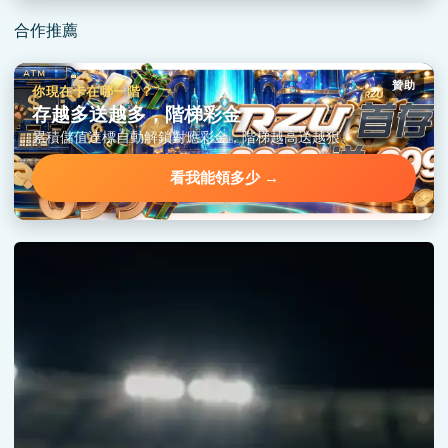
合作推薦
贊助
你現在卡在哪一階？
存越多送越多，階梯彩金
累積儲值達標自動解鎖對應彩金，階梯越高送越狠。
看我能領多少 →