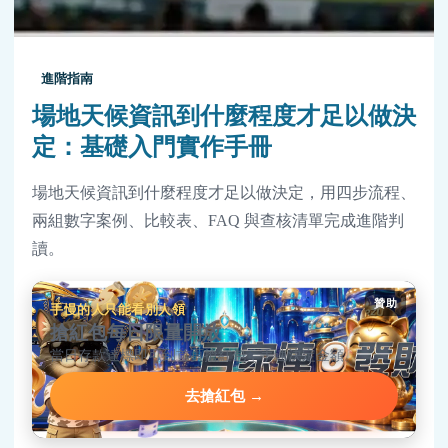
進階指南
場地天候資訊到什麼程度才足以做決
定：基礎入門實作手冊
場地天候資訊到什麼程度才足以做決定，用四步流程、
兩組數字案例、比較表、FAQ 與查核清單完成進階判
讀。
贊助
手慢的人只能看別人領
搶紅包每日限量開放
當日存款達標即可到首頁搶紅包，手速決定金額。
去搶紅包 →