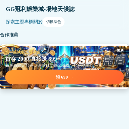
GG冠利娛樂城-場地天候誌
探索
主題
專欄
關於
切換深色
合作推薦
贊助
第一筆就多三成本金
首存 2000 直接送 699
新會員限定加碼，碼量只要彩金五倍，領完就能玩。
領 699 →