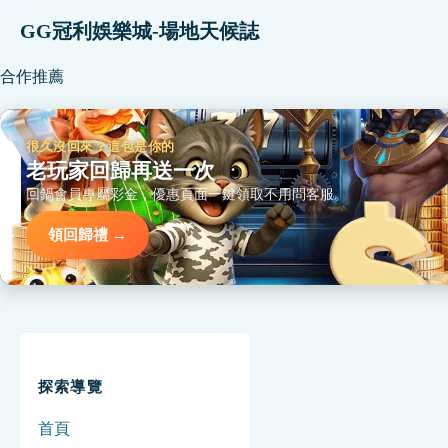
GG冠利娛樂城-場地天候誌
合作推薦
很久沒回來？這包是你的
老玩家回歸再送一次
回鍋會員專屬彩金，優惠頁面一鍵領取不用問客服。
領回歸禮 →
探索導覽
首頁