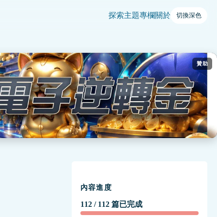
探索
主題
專欄
關於
切換深色
贊助
內容進度
112 / 112 篇已完成