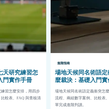
進階指南
七天研究練習怎
場地天候同名術語定
入門實作手冊
麼裁決：基礎入門實
究練習怎麼安排，用四步
場地天候同名術語定義衝突怎
比較表、FAQ 與查核清
流程、兩組數字案例、比較表、F
單完成進階判讀。