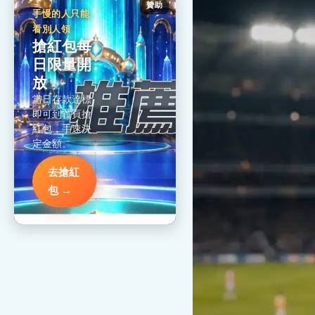
贊助
手慢的人只能
看別人領
搶紅包每
日限量開
放
當日存款達標
即可到首頁搶
紅包，手速決
定金額。
去搶紅
包 →