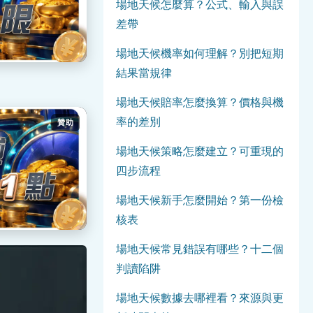
場地天候怎麼算？公式、輸入與誤
差帶
場地天候機率如何理解？別把短期
結果當規律
場地天候賠率怎麼換算？價格與機
率的差別
贊助
場地天候策略怎麼建立？可重現的
四步流程
場地天候新手怎麼開始？第一份檢
核表
場地天候常見錯誤有哪些？十二個
判讀陷阱
場地天候數據去哪裡看？來源與更