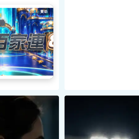
贊助
領
量
首
金