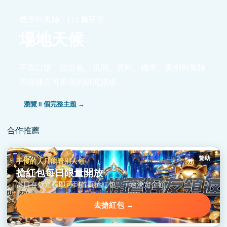
機率與風險 · 112 篇研究
場地天候
不靠口號，從定義、規則、資料、機率、案例與風險
界線建立可重現的研究路線。
瀏覽 8 個完整主題 →
合作推薦
贊助
手慢的人只能看別人領
搶紅包每日限量開放
當日存款達標即可到首頁搶紅包，手速決定金額。
去搶紅包 →