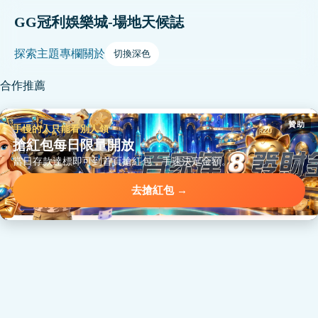
GG冠利娛樂城-場地天候誌
探索
主題
專欄
關於
切換深色
合作推薦
贊助
手慢的人只能看別人領
搶紅包每日限量開放
當日存款達標即可到首頁搶紅包，手速決定金額。
去搶紅包 →