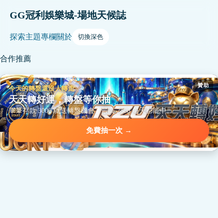
GG冠利娛樂城-場地天候誌
探索
主題
專欄
關於
切換深色
合作推薦
贊助
今天的轉盤還沒人轉走
天天轉好運，轉盤等你抽
單筆存款 3000 就送轉盤機會，最高 2888 每天都能中。
免費抽一次 →