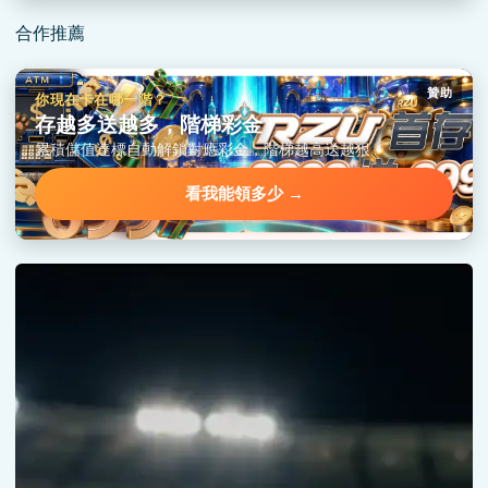
合作推薦
贊助
你現在卡在哪一階？
存越多送越多，階梯彩金
累積儲值達標自動解鎖對應彩金，階梯越高送越狠。
看我能領多少 →