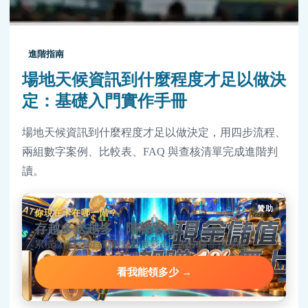
進階指南
場地天候資訊到什麼程度才足以做決
定：基礎入門實作手冊
場地天候資訊到什麼程度才足以做決定，用四步流程、
兩組數字案例、比較表、FAQ 與查核清單完成進階判
讀。
贊助
你現在卡在哪一階？
存越多送越多，階梯彩金
累積儲值達標自動解鎖對應彩金，階梯越高送越狠。
看我能領多少 →