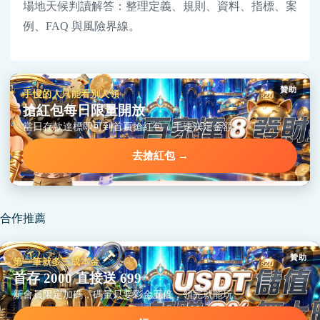
場地天候判讀解答：整理定義、規則、資料、指標、案
例、FAQ 與風險界線。
贊助
手慢的人只能看別人領
搶紅包每日限量開放
當日存款達標即可到首頁搶紅包，手速決定金額。
去搶紅包 →
合作推薦
贊助
第一筆就多三成本金
首存 2000 直接送 699
新會員限定加碼，碼量只要彩金五倍，領完就能玩。