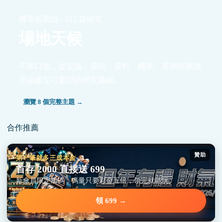
機率與風險 · 112 篇研究
場地天候
不靠口號，從定義、規則、資料、機率、案例與風險
界線建立可重現的研究路線。
瀏覽 8 個完整主題 →
合作推薦
贊助
第一筆就多三成本金
首存 2000 直接送 699
新會員限定加碼，碼量只要彩金五倍，領完就能玩。
領 699 →