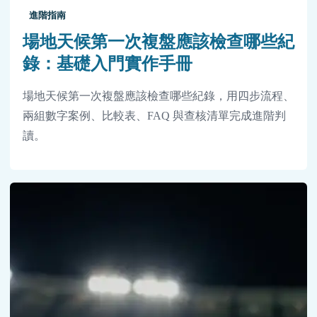
進階指南
場地天候第一次複盤應該檢查哪些紀
錄：基礎入門實作手冊
場地天候第一次複盤應該檢查哪些紀錄，用四步流程、
兩組數字案例、比較表、FAQ 與查核清單完成進階判
讀。