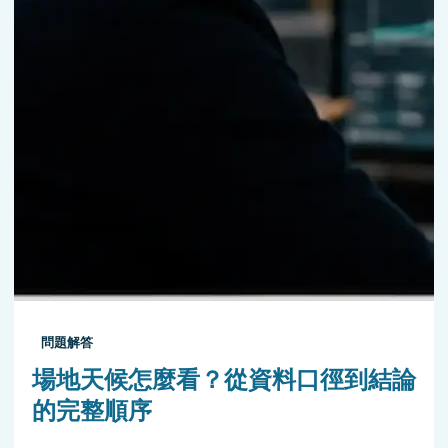
問題解答
場地天候怎麼看？從資料口徑到結論
的完整順序