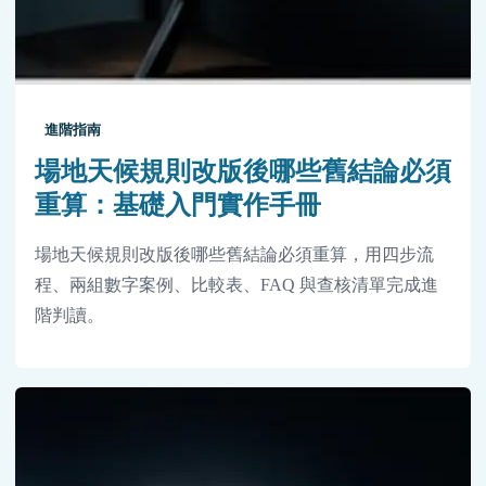
進階指南
場地天候規則改版後哪些舊結論必須
重算：基礎入門實作手冊
場地天候規則改版後哪些舊結論必須重算，用四步流
程、兩組數字案例、比較表、FAQ 與查核清單完成進
階判讀。