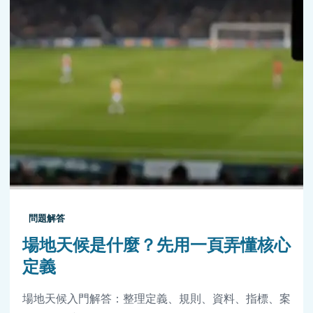
問題解答
場地天候是什麼？先用一頁弄懂核心
定義
場地天候入門解答：整理定義、規則、資料、指標、案