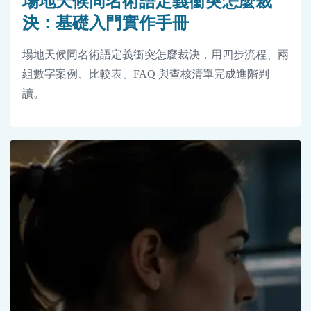
場地天候同名術語定義衝突怎麼裁
決：基礎入門實作手冊
場地天候同名術語定義衝突怎麼裁決，用四步流程、兩
組數字案例、比較表、FAQ 與查核清單完成進階判
讀。