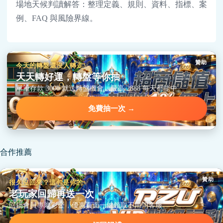
場地天候判讀解答：整理定義、規則、資料、指標、案
例、FAQ 與風險界線。
贊助
今天的轉盤還沒人轉走
天天轉好運，轉盤等你抽
單筆存款 3000 就送轉盤機會，最高 2888 每天都能中。
免費抽一次 →
合作推薦
贊助
很久沒回來？這包是你的
老玩家回歸再送一次
回鍋會員專屬彩金，優惠頁面一鍵領取不用問客服。