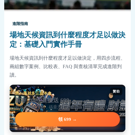
進階指南
場地天候資訊到什麼程度才足以做決
定：基礎入門實作手冊
場地天候資訊到什麼程度才足以做決定，用四步流程、
兩組數字案例、比較表、FAQ 與查核清單完成進階判
讀。
贊助
第一筆就多三成本金
首存 2000 直接送 699
新會員限定加碼，碼量只要彩金五倍，領完就能玩。
領 699 →