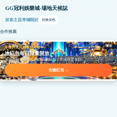
GG冠利娛樂城-場地天候誌
探索
主題
專欄
關於
切換深色
合作推薦
贊助
手慢的人只能看別人領
搶紅包每日限量開放
當日存款達標即可到首頁搶紅包，手速決定金額。
去搶紅包 →