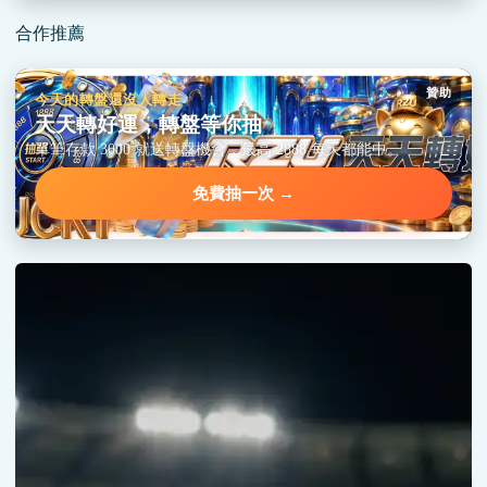
合作推薦
贊助
今天的轉盤還沒人轉走
天天轉好運，轉盤等你抽
單筆存款 3000 就送轉盤機會，最高 2888 每天都能中。
免費抽一次 →